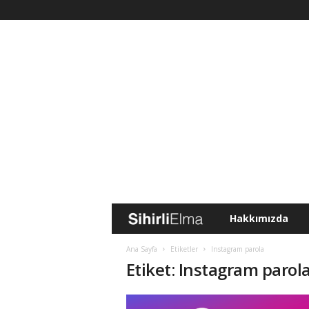
Hakkımızda
S
i
Ana Sayfa
Etiketler
Instagram parola
Etiket: Instagram parol
h
i