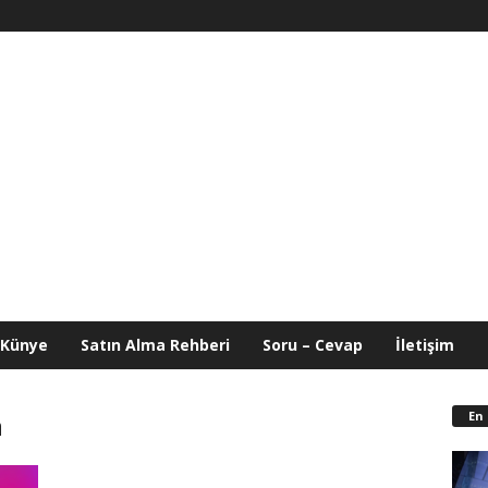
Künye
Satın Alma Rehberi
Soru – Cevap
İletişim
En
a