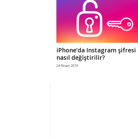
r
l
i
iPhone’da Instagram şifresi
E
nasıl değiştirilir?
24 Nisan 2019
l
m
a