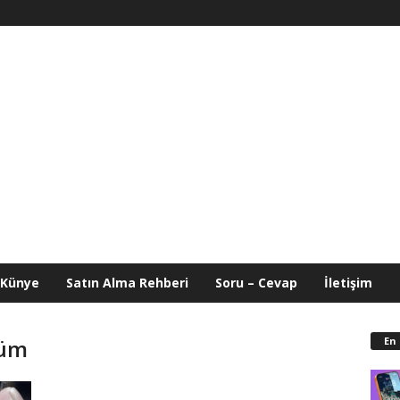
Künye
Satın Alma Rehberi
Soru – Cevap
İletişim
En
rüm