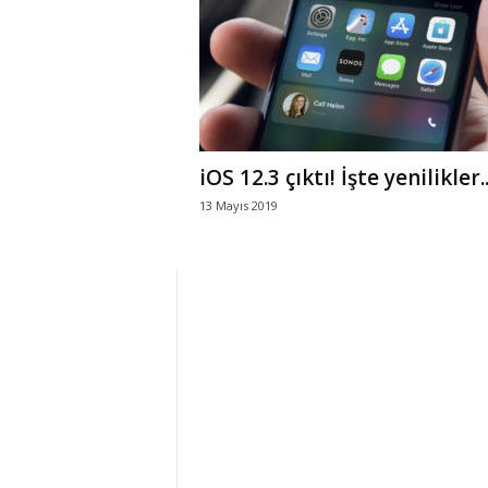
r
l
i
iOS 12.3 çıktı! İşte yenilikler.
E
13 Mayıs 2019
l
m
a