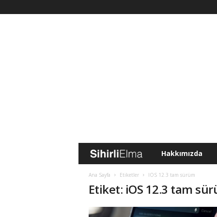
Hakkımızda
S
i
Ana Sayfa
Etiketler
IOS 12.3 tam sürüm
Etiket: iOS 12.3 tam sü
h
i