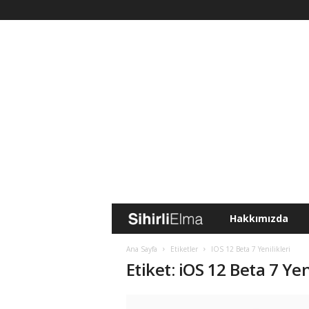
Hakkımızda
S
i
Ana Sayfa
Etiketler
IOS 12 Beta 7 Yenilikleri
Etiket: iOS 12 Beta 7 Yen
h
i