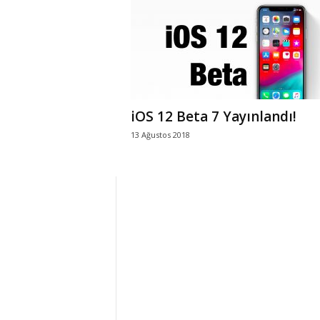
r
l
i
iOS 12 Beta 7 Yayınlandı!
E
13 Ağustos 2018
l
m
a