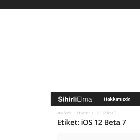
Hakkımızda
S
i
Ana Sayfa
Etiketler
IOS 12 Beta 7
Etiket: iOS 12 Beta 7
h
i