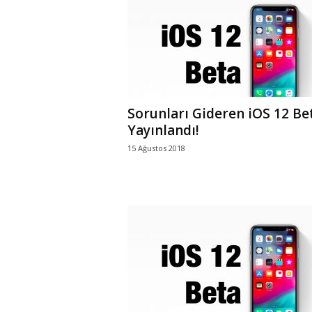
r
l
i
Sorunları Gideren iOS 12 Be
E
Yayınlandı!
15 Ağustos 2018
l
m
a