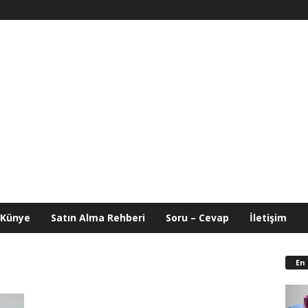
Künye
Satın Alma Rehberi
Soru – Cevap
İletişim
En