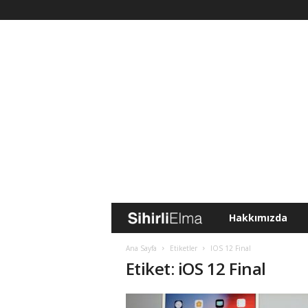
Hakkımızda
S
i
Ana Sayfa
Etiketler
IOS 12 Final
Etiket: iOS 12 Final
h
i