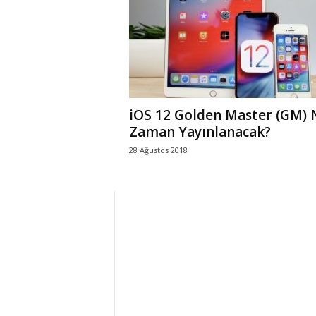
r
l
i
iOS 12 Golden Master (GM) 
E
Zaman Yayınlanacak?
28 Ağustos 2018
l
m
a