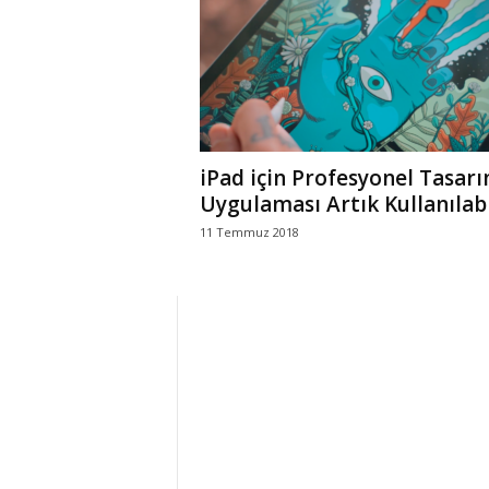
r
l
i
iPad için Profesyonel Tasar
E
Uygulaması Artık Kullanılabi
11 Temmuz 2018
l
m
a