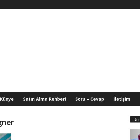
Künye
Satın Alma Rehberi
Soru – Cevap
İletişim
En
igner