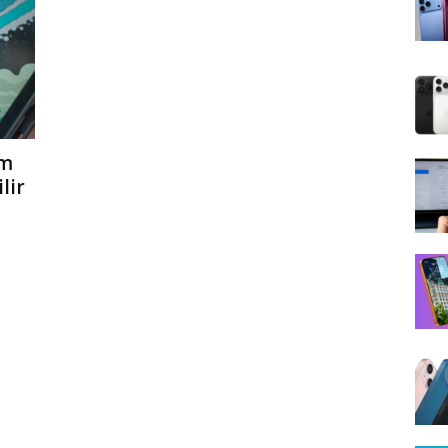
ım
lir