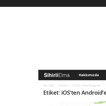
Hakkımızda
S
i
Ana Sayfa
Etiketler
IOS’ten Android’e geçmek
Etiket: iOS’ten Android
h
i