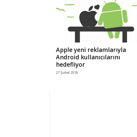
r
l
i
Apple yeni reklamlarıyla
E
Android kullanıcılarını
hedefliyor
l
27 Şubat 2018
m
a