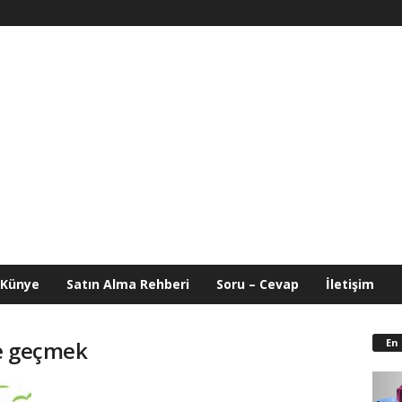
Künye
Satın Alma Rehberi
Soru – Cevap
İletişim
En
’e geçmek