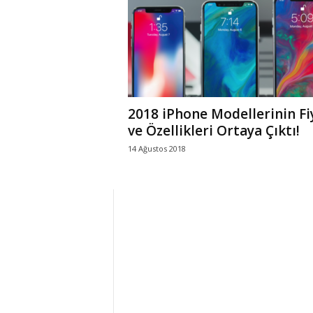
r
l
i
2018 iPhone Modellerinin Fi
E
ve Özellikleri Ortaya Çıktı!
14 Ağustos 2018
l
m
a