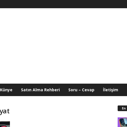
Künye
Satın Alma Rehberi
Soru – Cevap
İletişim
En
iyat