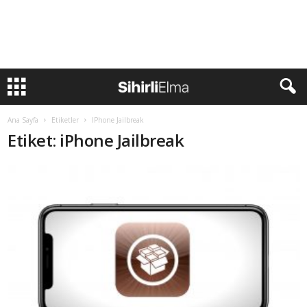
Ana Sayfa
Etiketler
IPhone Jailbreak
Etiket: iPhone Jailbreak