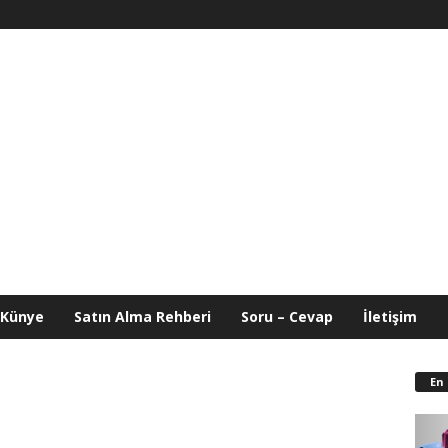
Künye
Satın Alma Rehberi
Soru – Cevap
İletişim
En