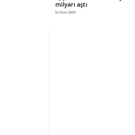
milyarı aştı
02 Ekim 2009
r
l
i
E
l
m
a