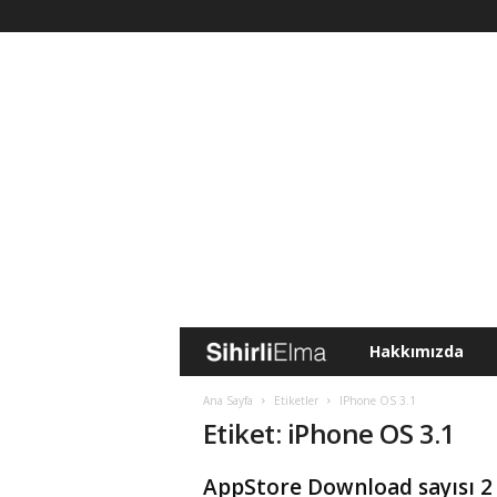
Hakkımızda
S
i
Ana Sayfa
Etiketler
IPhone OS 3.1
Etiket: iPhone OS 3.1
h
AppStore Download sayısı 2
i