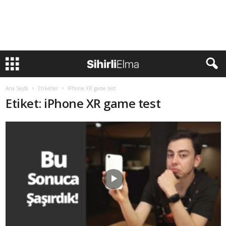
Ana Sayfa
Etiketler
IPhone XR game test
Etiket: iPhone XR game test