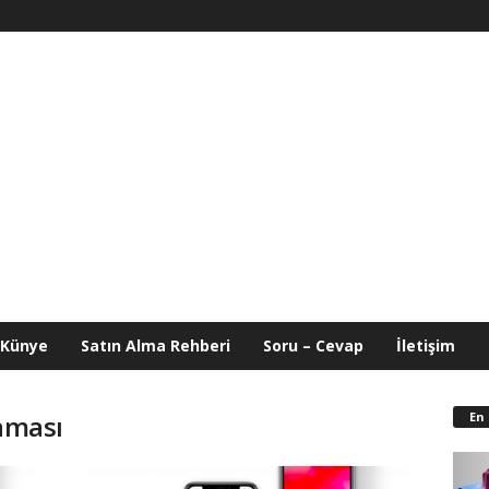
Künye
Satın Alma Rehberi
Soru – Cevap
İletişim
En
laması