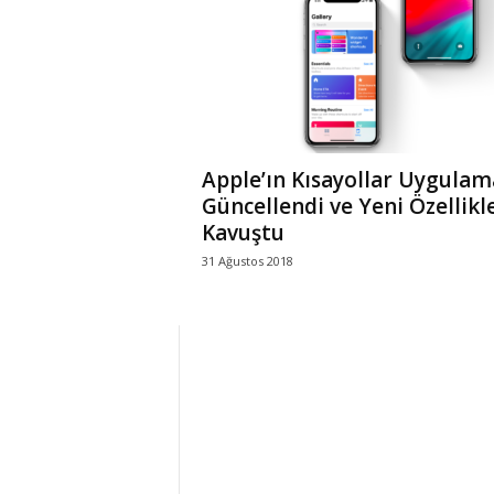
r
l
i
Apple’ın Kısayollar Uygulam
E
Güncellendi ve Yeni Özellikl
Kavuştu
l
31 Ağustos 2018
m
a