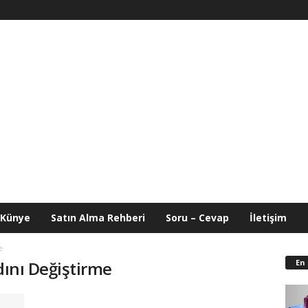
Künye
Satın Alma Rehberi
Soru – Cevap
İletişim
e
En
dını Değiştirme