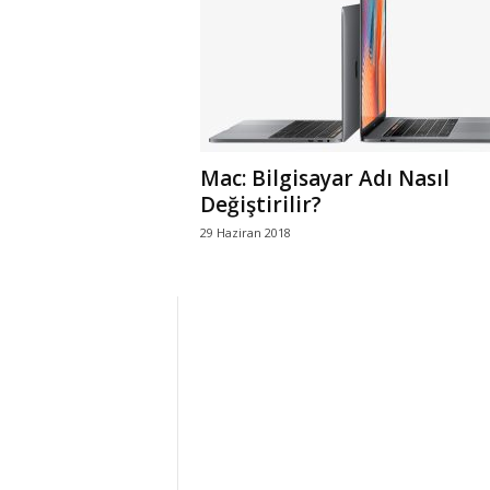
r
l
i
Mac: Bilgisayar Adı Nasıl
E
Değiştirilir?
29 Haziran 2018
l
m
a