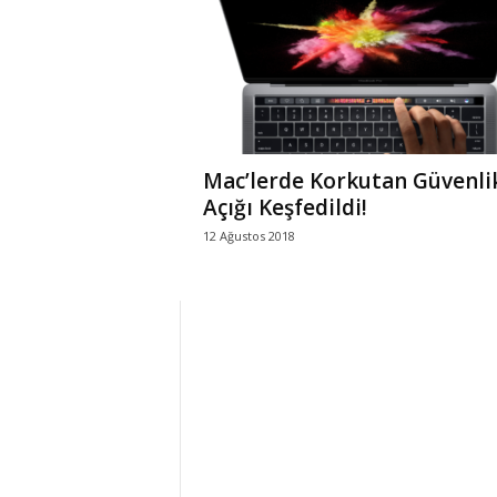
r
l
i
Mac’lerde Korkutan Güvenli
E
Açığı Keşfedildi!
12 Ağustos 2018
l
m
a