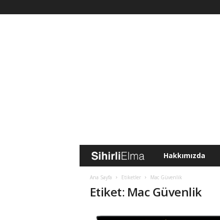
Hakkımızda
S
i
Ana Sayfa
Etiketler
Mac Güvenlik
Etiket: Mac Güvenlik
h
i