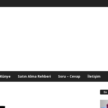
Künye
Satın Alma Rehberi
Soru – Cevap
İletişim
En