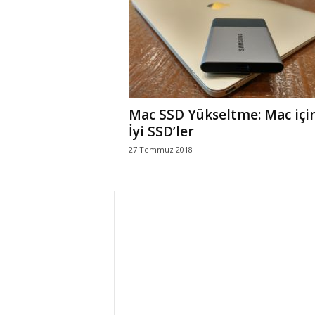
r
l
i
Mac SSD Yükseltme: Mac içi
E
İyi SSD’ler
27 Temmuz 2018
l
m
a