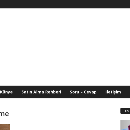
Künye
Satın Alma Rehberi
Soru – Cevap
İletişim
En
tme