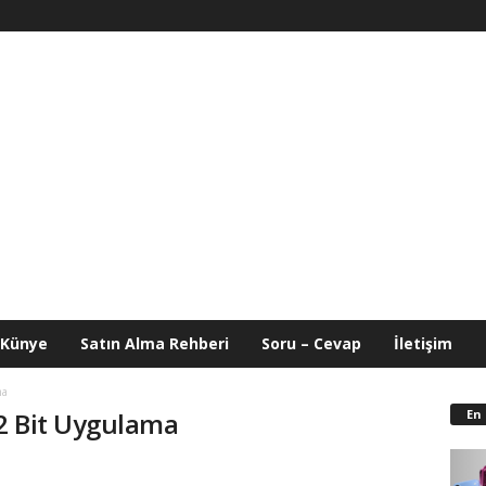
Künye
Satın Alma Rehberi
Soru – Cevap
İletişim
ma
En
2 Bit Uygulama