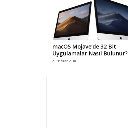
r
l
i
macOS Mojave’de 32 Bit
E
Uygulamalar Nasıl Bulunur?
21 Haziran 2018
l
m
a