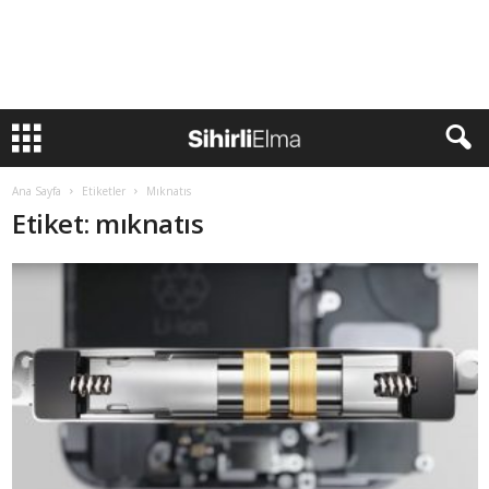
Ana Sayfa
Etiketler
Mıknatıs
Etiket: mıknatıs