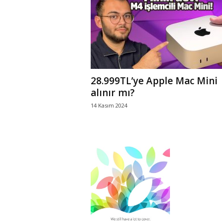
r
l
i
28.999TL’ye Apple Mac Mini
E
alınır mı?
14 Kasım 2024
l
m
a