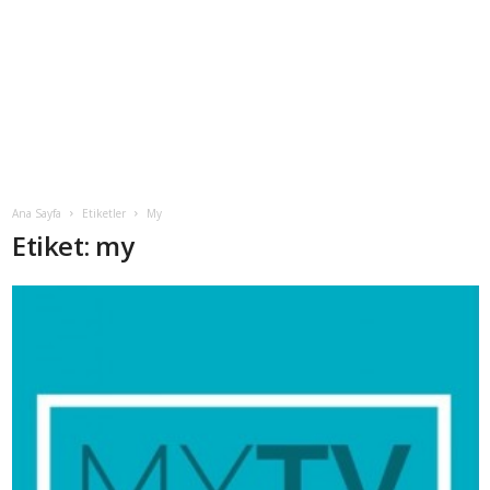
Ana Sayfa
Etiketler
My
Etiket: my