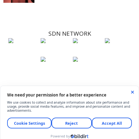
SDN NETWORK
Hakkımızda
Künye
İletişim
Çerez Kullanımı
Soru-Cevap
©
ShiftDelete.Net