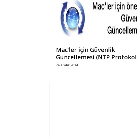
r
l
i
Mac’ler için Güvenlik
E
Güncellemesi (NTP Protokol
24 Aralık 2014
l
m
a