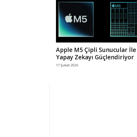
r
l
i
Apple M5 Çipli Sunucular İle
E
Yapay Zekayı Güçlendiriyor
17 Şubat 2026
l
m
a