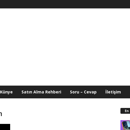
Künye
Satın Alma Rehberi
Soru – Cevap
İletişim
En
m