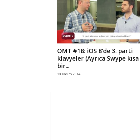
r
l
i
OMT #18: iOS 8’de 3. parti
E
klavyeler (Ayrıca Swype kısa
bir...
l
10 Kasım 2014
m
a