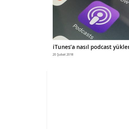
r
l
i
iTunes’a nasıl podcast yükle
E
20 Şubat 2018
l
m
a