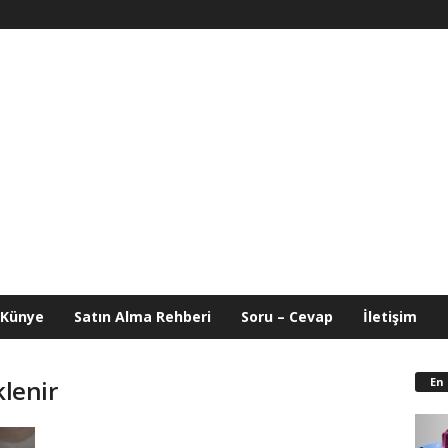
Künye
Satın Alma Rehberi
Soru – Cevap
İletişim
En
klenir