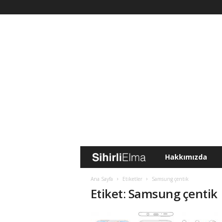
Hakkımızda
S
i
Ana Sayfa
Etiketler
Samsung çentik
Etiket: Samsung çentik
h
i