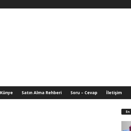
Künye
Satın Alma Rehberi
Soru – Cevap
İletişim
En