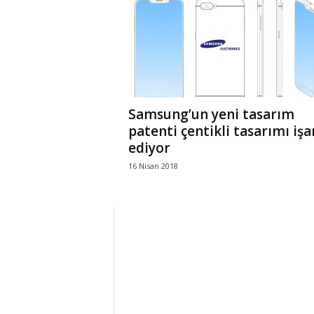
r
l
i
Samsung’un yeni tasarım
E
patenti çentikli tasarımı işa
ediyor
l
16 Nisan 2018
m
a