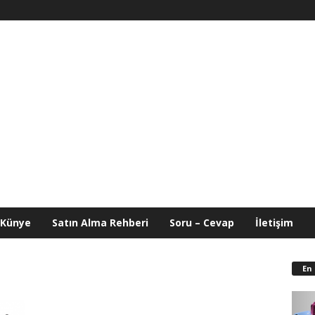
Künye
Satın Alma Rehberi
Soru – Cevap
İletişim
En