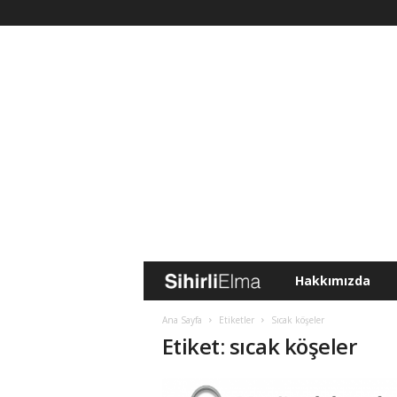
Hakkımızda
S
i
Ana Sayfa
Etiketler
Sıcak köşeler
Etiket: sıcak köşeler
h
i