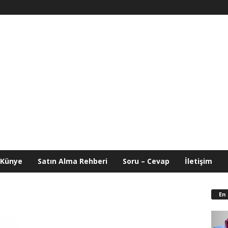
Künye
Satın Alma Rehberi
Soru – Cevap
İletişim
En