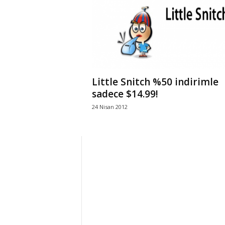
r
l
i
Little Snitch %50 indirimle
E
sadece $14.99!
24 Nisan 2012
l
m
a