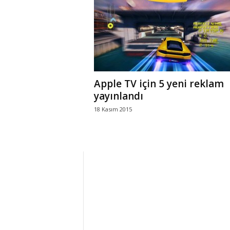
r
l
i
Apple TV için 5 yeni reklam
E
yayınlandı
18 Kasım 2015
l
m
a