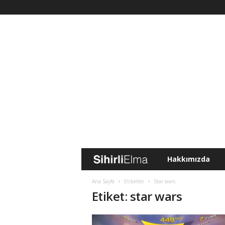
Hakkımızda
S
i
Ana Sayfa
Etiketler
Star wars
Etiket: star wars
h
i