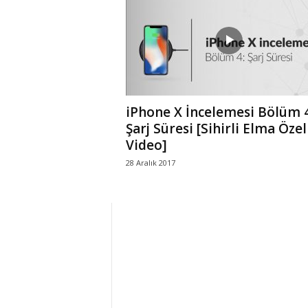
r
l
i
iPhone X İncelemesi Bölüm 4
E
Şarj Süresi [Sihirli Elma Özel
Video]
l
28 Aralık 2017
m
a