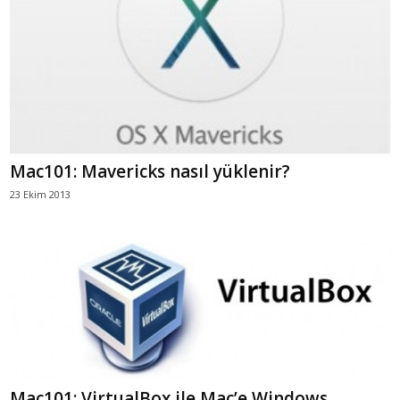
Mac101: Mavericks nasıl yüklenir?
23 Ekim 2013
Mac101: VirtualBox ile Mac’e Windows