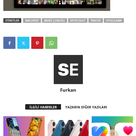
ETİKETLER
MACHEIST
MENÜ ÇUBUĞU
SPOTLIGHT
TRACKS
UYGULAMA
Furkan
İLGİLİ HABERLER
YAZARIN DİĞER YAZILARI