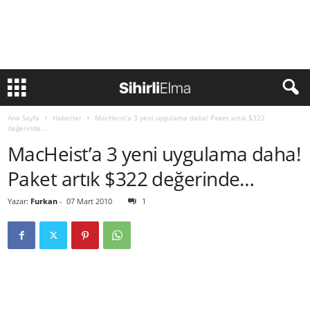
Ana Sayfa
Haberler
MacHeist’a 3 yeni uygulama daha! Paket artık $322
değerinde…
MacHeist’a 3 yeni uygulama daha!
Paket artık $322 değerinde…
Yazar:
Furkan
-
07 Mart 2010
1