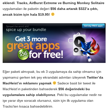
eklendi
.
Tracks, AirBurst Extreme ve Burning Monkey Solitaire
uygulamaları ile paketin değeri
$56 daha artarak $322’a çıktı,
ancak bizim için hala $19.95!
Eğer paketi almışsak, bu ek 3 uygulamaya da sahip olmamız için
yapmamız gerken tek şey ekrandaki adımları izleyerek
Twitter’da
MacHeist’ın reklamını yapmak
Sadece basit bir tweet ile
MacHeist’ın paketinden bahsederek
$56 değerindeki bu
uygulamalara sahip olabiliyoruz
. Peki bu uygulamalar nedir ne
işe yarar diye soracak olursanız, sizin için ilk uygulama olan
Tracks
’ten kısaca bahsedebilirim.