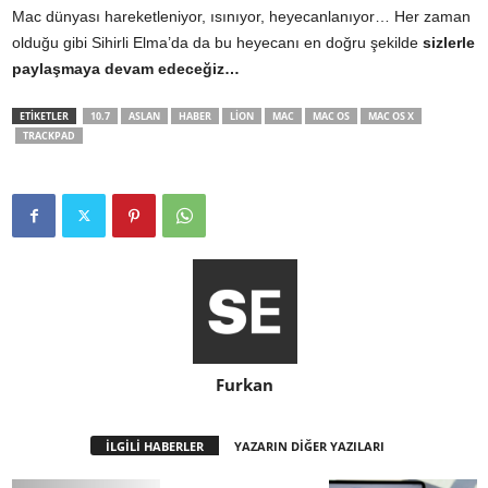
Mac dünyası hareketleniyor, ısınıyor, heyecanlanıyor… Her zaman
olduğu gibi Sihirli Elma’da da bu heyecanı en doğru şekilde
sizlerle
paylaşmaya devam edeceğiz…
ETİKETLER
10.7
ASLAN
HABER
LION
MAC
MAC OS
MAC OS X
TRACKPAD
Furkan
İLGİLİ HABERLER
YAZARIN DİĞER YAZILARI