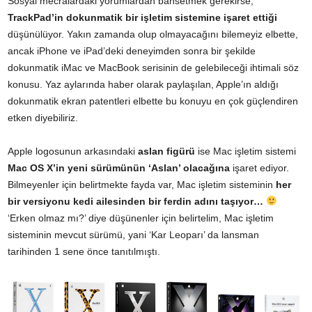
Sosyal mecralardaki yorumlardan bahsetmek gerekirse,
TrackPad’in dokunmatik bir işletim sistemine işaret ettiği
düşünülüyor. Yakın zamanda olup olmayacağını bilemeyiz elbette,
ancak iPhone ve iPad’deki deneyimden sonra bir şekilde
dokunmatik iMac ve MacBook serisinin de gelebileceği ihtimali söz
konusu. Yaz aylarında haber olarak paylaşılan, Apple’ın aldığı
dokunmatik ekran patentleri elbette bu konuyu en çok güçlendiren
etken diyebiliriz.
Apple logosunun arkasındaki
aslan figürü
ise Mac işletim sistemi
Mac OS X’in yeni sürümünün ‘Aslan’ olacağına
işaret ediyor.
Bilmeyenler için belirtmekte fayda var, Mac işletim sisteminin
her
bir versiyonu kedi ailesinden bir ferdin adını taşıyor…
‘Erken olmaz mı?’ diye düşünenler için belirtelim, Mac işletim
sisteminin mevcut sürümü, yani ‘Kar Leoparı’ da lansman
tarihinden 1 sene önce tanıtılmıştı.