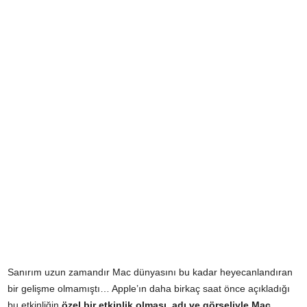
Sanırım uzun zamandır Mac dünyasını bu kadar heyecanlandıran
bir gelişme olmamıştı… Apple’ın daha birkaç saat önce açıkladığı
bu etkinliğin
özel bir etkinlik olması, adı ve görseliyle Mac