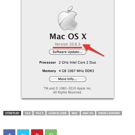
ETİKETLER
10.6
10.6.5
GÜNCELLEME
MAC
MAC OS
SNOW LEOPARD