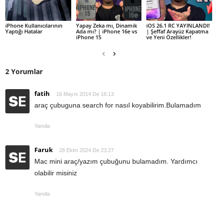
iPhone Kullanıcılarının
Yapay Zeka mı, Dinamik
iOS 26.1 RC YAYINLANDI!
Yaptığı Hatalar
Ada mı? | iPhone 16e vs
| Şeffaf Arayüz Kapatma
iPhone 15
ve Yeni Özellikler!
2 Yorumlar
fatih
16 Mayıs 2014 De 16:13
araç çubuguna search for nasıl koyabilirim.Bulamadım
Yanıtla
Faruk
28 Ekim 2024 De 23:27
Mac mini araç/yazım çubuğunu bulamadım. Yardımcı
olabilir misiniz
Yanıtla