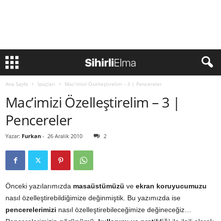
Ana Sayfa
İpuçları
Mac’imizi Özelleştirelim – 3 | Pencereler
Mac’imizi Özelleştirelim – 3 |
Pencereler
Yazar:
Furkan
-
26 Aralık 2010
2
Önceki yazılarımızda
masaüstümüzü
ve
ekran koruyucumuzu
nasıl özelleştirebildiğimize değinmiştik. Bu yazımızda ise
pencerelerimizi
nasıl özelleştirebileceğimize değineceğiz…