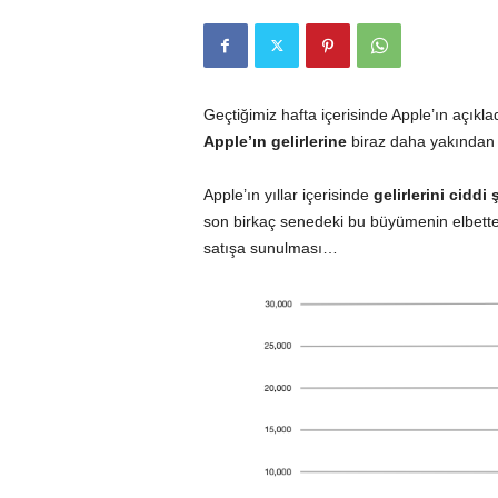
r
l
Geçtiğimiz hafta içerisinde Apple’ın açıkla
Apple’ın gelirlerine
biraz daha yakından
i
Apple’ın yıllar içerisinde
gelirlerini ciddi 
E
son birkaç senedeki bu büyümenin elbette
l
satışa sunulması…
m
a