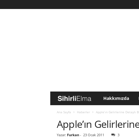
Hakkımızda
S
i
Ana Sayfa
Haberler
Apple’ın Gelirlerine Detaylı B
Apple’ın Gelirlerin
h
Yazar:
Furkan
-
23 Ocak 2011
3
i