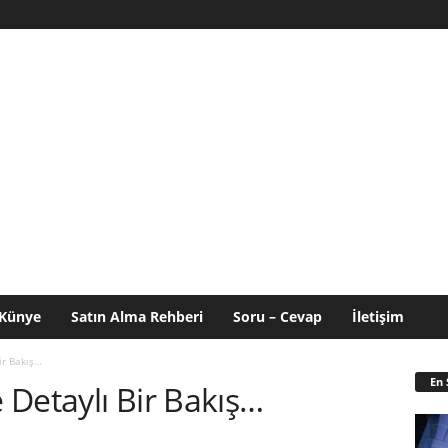
Künye
Satın Alma Rehberi
Soru – Cevap
İletişim
ir Bakış…
En 
e Detaylı Bir Bakış…