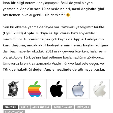
kısa bir bilgi vererek
paylaşmıştık. Belki de yeni bir yazı
yazmanın, Apple’ın
son 10 senede neleri, nasıl değiştirdiğini
özetlemenin
vakti geldi… Ne dersiniz?
Son bir ekleme yapmakta fayda var. Yazımızı yazdığımız tarihte
(
Eylül 2009
)
Apple Türkiye
ile ilgili olarak bazı söylentiler
mevcuttu. 2010 içerisinde pek çok kaynakta
Apple Türkiye’nin
kurulduğuna, ancak aktif faaliyetlerinin henüz başlamadığına
dair bazı haberler okuduk. 2011’in ilk çeyreği biterken, hala resmi
olarak Apple Türkiye’nin faaliyetlerine başlamadığını görüyoruz.
Umuyoruz ki en kısa zamanda Apple Türkiye faaliyete geçer, ve
Türkiye hakettiği değeri Apple nezdinde de görmeye başlar.
ETİKETLER
APPLE
APPLE TÜRKIYE
RONALD WAYNE
STEVE JOBS
STEVE WOZNIAK