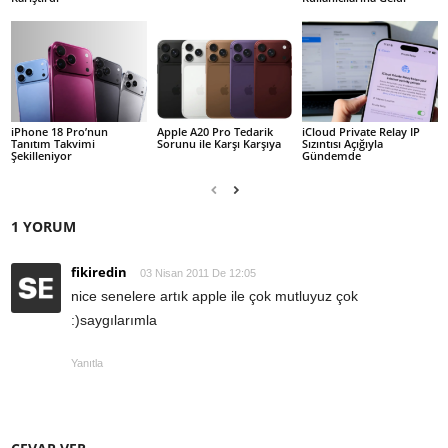
iPhone 18 Pro’nun
Apple A20 Pro Tedarik
iCloud Private Relay IP
Tanıtım Takvimi
Sorunu ile Karşı Karşıya
Sızıntısı Açığıyla
Şekilleniyor
Gündemde
1 YORUM
fikiredin
03 Nisan 2011 De 12:05
nice senelere artık apple ile çok mutluyuz çok
:)saygılarımla
Yanıtla