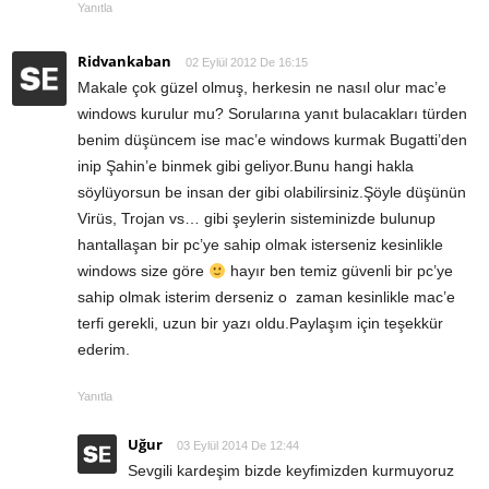
Yanıtla
Ridvankaban
02 Eylül 2012 De 16:15
Makale çok güzel olmuş, herkesin ne nasıl olur mac’e
windows kurulur mu? Sorularına yanıt bulacakları türden
benim düşüncem ise mac’e windows kurmak Bugatti’den
inip Şahin’e binmek gibi geliyor.Bunu hangi hakla
söylüyorsun be insan der gibi olabilirsiniz.Şöyle düşünün
Virüs, Trojan vs… gibi şeylerin sisteminizde bulunup
hantallaşan bir pc’ye sahip olmak isterseniz kesinlikle
windows size göre
hayır ben temiz güvenli bir pc’ye
sahip olmak isterim derseniz o zaman kesinlikle mac’e
terfi gerekli, uzun bir yazı oldu.Paylaşım için teşekkür
ederim.
Yanıtla
Uğur
03 Eylül 2014 De 12:44
Sevgili kardeşim bizde keyfimizden kurmuyoruz