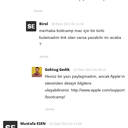
Yanıtla
Birol
08 Ekim 2012 De 11:43
merhaba bottcamp mac için bir türlü
bulamadım link olan varsa yazabılır mı acaba
?
Yanıtla
Goktug Gedik
10 Ekim 2012 De 08:10
Henüz bir yazı paylaşmadım, ancak Apple’ın
sitesinden detaylı bilgilere
ulaşabilirsiniz: http://www.apple.com/support
/bootcamp/
Yanıtla
Mustafa ESEN
02 Eylül 2012 De 13:08