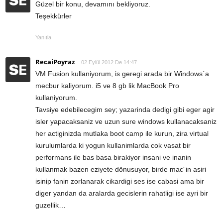
Güzel bir konu, devamını bekliyoruz.
Teşekkürler
Yanıtla
RecaiPoyraz
02 Eylül 2012 De 14:47
VM Fusion kullaniyorum, is geregi arada bir Windows´a
mecbur kaliyorum. i5 ve 8 gb lik MacBook Pro
kullaniyorum.
Tavsiye edebilecegim sey; yazarinda dedigi gibi eger agir
isler yapacaksaniz ve uzun sure windows kullanacaksaniz
her actiginizda mutlaka boot camp ile kurun, zira virtual
kurulumlarda ki yogun kullanimlarda cok vasat bir
performans ile bas basa birakiyor insani ve inanin
kullanmak bazen eziyete dönusuyor, birde mac´in asiri
isinip fanin zorlanarak cikardigi ses ise cabasi ama bir
diger yandan da aralarda gecislerin rahatligi ise ayri bir
guzellik…