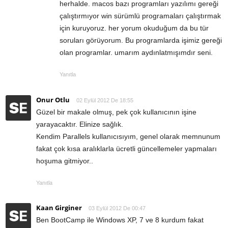
herhalde. macos bazı programları yazılımı gereği
çalıştırmıyor win sürümlü programaları çalıştırmak
için kuruyoruz. her yorum okuduğum da bu tür
soruları görüyorum. Bu programlarda işimiz gereği
olan programlar. umarım aydınlatmışımdır seni.
Yanıtla
Onur Otlu
02 Eylül 2012 De 18:55
Güzel bir makale olmuş, pek çok kullanıcının işine
yarayacaktır. Elinize sağlık.
Kendim Parallels kullanıcısıyım, genel olarak memnunum
fakat çok kısa aralıklarla ücretli güncellemeler yapmaları
hoşuma gitmiyor..
Yanıtla
Kaan Girginer
03 Eylül 2012 De 00:47
Ben BootCamp ile Windows XP, 7 ve 8 kurdum fakat