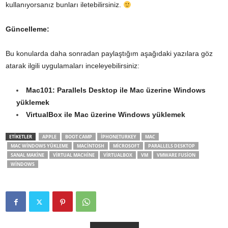
kullanıyorsanız bunları iletebilirsiniz.
Güncelleme:
Bu konularda daha sonradan paylaştığım aşağıdaki yazılara göz
atarak ilgili uygulamaları inceleyebilirsiniz:
Mac101: Parallels Desktop ile Mac üzerine Windows
yüklemek
VirtualBox ile Mac üzerine Windows yüklemek
ETİKETLER
APPLE
BOOT CAMP
IPHONETURKEY
MAC
MAC WINDOWS YÜKLEME
MACINTOSH
MICROSOFT
PARALLELS DESKTOP
SANAL MAKINE
VIRTUAL MACHINE
VIRTUALBOX
VM
VMWARE FUSION
WINDOWS