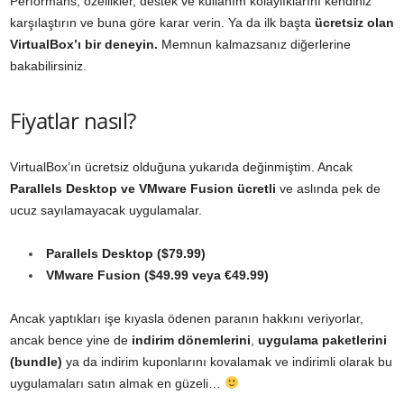
Performans, özellikler, destek ve kullanım kolaylıklarını kendiniz
karşılaştırın ve buna göre karar verin. Ya da ilk başta
ücretsiz olan
VirtualBox’ı bir deneyin.
Memnun kalmazsanız diğerlerine
bakabilirsiniz.
Fiyatlar nasıl?
VirtualBox’ın ücretsiz olduğuna yukarıda değinmiştim. Ancak
Parallels Desktop ve VMware Fusion ücretli
ve aslında pek de
ucuz sayılamayacak uygulamalar.
Parallels Desktop ($79.99)
VMware Fusion ($49.99 veya €49.99)
Ancak yaptıkları işe kıyasla ödenen paranın hakkını veriyorlar,
ancak bence yine de
indirim dönemlerini
,
uygulama paketlerini
(bundle)
ya da indirim kuponlarını kovalamak ve indirimli olarak bu
uygulamaları satın almak en güzeli…