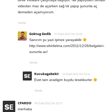
direk VMware çalışmaya başlıyor. Ne yaptıysam olmadı
videoları mac de açarken sağ tık yapıp şununla aç
demeden açamıyorum.
Yanıtla
Goktug Gedik
07 Eylül 2012 De 10:42
Sanırım şu yazi işinize yarayabilir
http://www.sihirlielma.com/2011/12/26/belgeleri-
sununla-ac/
Yanıtla
Kucukagabekir
10 Eylül 2012 De 23:11
Evet tam aradigim buydu tesekkurler
Yanıtla
CPARDO
09 Eylül 2012 De 20:27
merhaba