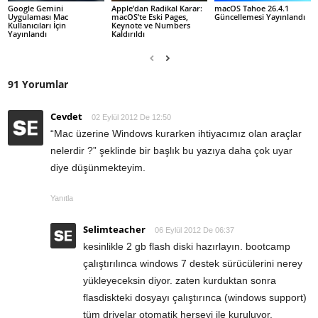
Google Gemini
Apple’dan Radikal Karar:
macOS Tahoe 26.4.1
Uygulaması Mac
macOS’te Eski Pages,
Güncellemesi Yayınlandı
Kullanıcıları İçin
Keynote ve Numbers
Yayınlandı
Kaldırıldı
91 Yorumlar
Cevdet
02 Eylül 2012 De 12:50
“Mac üzerine Windows kurarken ihtiyacımız olan araçlar
nelerdir ?” şeklinde bir başlık bu yazıya daha çok uyar
diye düşünmekteyim.
Yanıtla
Selimteacher
06 Eylül 2012 De 06:37
kesinlikle 2 gb flash diski hazırlayın. bootcamp
çalıştırılınca windows 7 destek sürücülerini nerey
yükleyeceksin diyor. zaten kurduktan sonra
flasdiskteki dosyayı çalıştırınca (windows support)
tüm drivelar otomatik herşeyi ile kuruluyor.