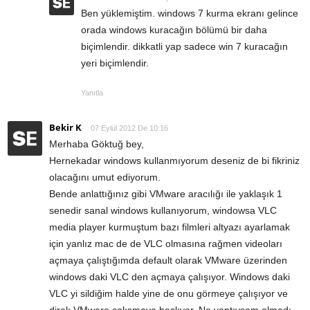
Ben yüklemiştim. windows 7 kurma ekranı gelince
orada windows kuracağın bölümü bir daha
biçimlendir. dikkatli yap sadece win 7 kuracağın
yeri biçimlendir.
Yanıtla
Bekir K
07 Eylül 2012 De 10:16
Merhaba Göktuğ bey,
Hernekadar windows kullanmıyorum deseniz de bi fikriniz
olacağını umut ediyorum.
Bende anlattığınız gibi VMware aracılığı ile yaklaşık 1
senedir sanal windows kullanıyorum, windowsa VLC
media player kurmuştum bazı filmleri altyazı ayarlamak
için yanlız mac de de VLC olmasına rağmen videoları
açmaya çalıştığımda default olarak VMware üzerinden
windows daki VLC den açmaya çalışıyor. Windows daki
VLC yi sildiğim halde yine de onu görmeye çalışıyor ve