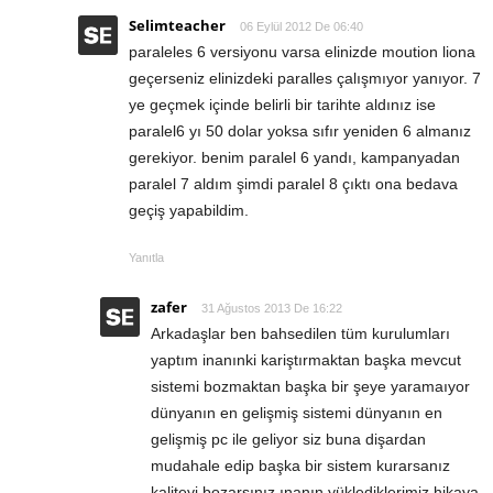
Selimteacher
06 Eylül 2012 De 06:40
paraleles 6 versiyonu varsa elinizde moution liona
geçerseniz elinizdeki paralles çalışmıyor yanıyor. 7
ye geçmek içinde belirli bir tarihte aldınız ise
paralel6 yı 50 dolar yoksa sıfır yeniden 6 almanız
gerekiyor. benim paralel 6 yandı, kampanyadan
paralel 7 aldım şimdi paralel 8 çıktı ona bedava
geçiş yapabildim.
Yanıtla
zafer
31 Ağustos 2013 De 16:22
Arkadaşlar ben bahsedilen tüm kurulumları
yaptım inanınki kariştırmaktan başka mevcut
sistemi bozmaktan başka bir şeye yaramaıyor
dünyanın en gelişmiş sistemi dünyanın en
gelişmiş pc ile geliyor siz buna dişardan
mudahale edip başka bir sistem kurarsanız
kaliteyi bozarsınız ınanın yüklediklerimiz hikaya