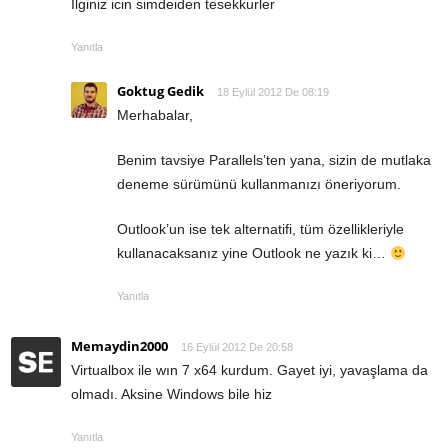
Ilginiz icin simdeiden tesekkurler
Yanıtla
Goktug Gedik
18 Eylül 2012 De 08:19
Merhabalar,
Benim tavsiye Parallels’ten yana, sizin de mutlaka
deneme sürümünü kullanmanızı öneriyorum.
Outlook’un ise tek alternatifi, tüm özellikleriyle
kullanacaksanız yine Outlook ne yazık ki…
Yanıtla
Memaydin2000
16 Eylül 2012 De 20:58
Virtualbox ile wın 7 x64 kurdum. Gayet iyi, yavaşlama da
olmadı. Aksine Windows bile hiz
Yanıtla