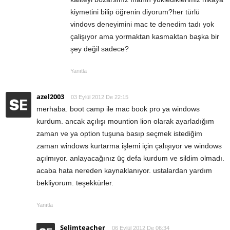
kiymetini bilip öğrenin diyorum?her türlü
vindovs deneyimini mac te denedim tadı yok
çalişıyor ama yormaktan kasmaktan başka bir
şey değil sadece?
Yanıtla
azel2003
03 Eylül 2012 De 22:15
merhaba. boot camp ile mac book pro ya windows
kurdum. ancak açılışı mountion lion olarak ayarladığım
zaman ve ya option tuşuna basıp seçmek istediğim
zaman windows kurtarma işlemi için çalışıyor ve windows
açılmıyor. anlayacağınız üç defa kurdum ve sildim olmadı.
acaba hata nereden kaynaklanıyor. ustalardan yardım
bekliyorum. teşekkürler.
Yanıtla
Selimteacher
06 Eylül 2012 De 06:34