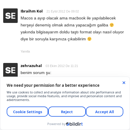
Ibraihm Kol
21 Eylül 2012 De 09:02
Macos a ayıp olacak ama macbook ile yapılabilecek
herşeyi denemiş olmak adına yapacağım galiba
yakında bilgisayarım doldu taştı format olayı nasıl oluyor
diye bir soruyla karşınıza çıkabilirim
Yanıtla
zehrazuhal
03 Ekim 2012 De 11:21
benim sorum şu:
arkadaştan bir kaçı windowsa geçmeme konusunda
ısrarlı gibi, sebep olarak da virüslerden bahsetmiş
benim de işyeri dolayısıyla outlook kullanma ihtiyacım var.
ben paralel de yüklesem yine virüs riski ile karşılaşır
mıyım?
bi de deneme sürümü sona erince nasıl silebilirim,sorun
çıkarır
mı diye cesaret edemedim,yüklemeden danışmak istedim