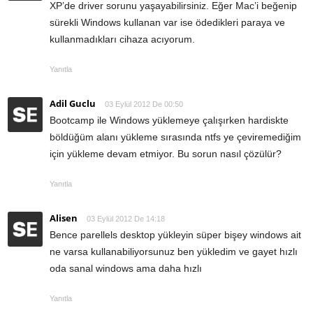
XP’de driver sorunu yaşayabilirsiniz. Eğer Mac’i beğenip
sürekli Windows kullanan var ise ödedikleri paraya ve
kullanmadıkları cihaza acıyorum.
Yanıtla
Adil Guclu
03 Eylül 2012 De 00:50
Bootcamp ile Windows yüklemeye çalışırken hardiskte
böldüğüm alanı yükleme sırasında ntfs ye çeviremediğim
için yükleme devam etmiyor. Bu sorun nasıl çözülür?
Yanıtla
Alisen
03 Eylül 2012 De 14:18
Bence parellels desktop yükleyin süper bişey windows ait
ne varsa kullanabiliyorsunuz ben yükledim ve gayet hızlı
oda sanal windows ama daha hızlı
Yanıtla