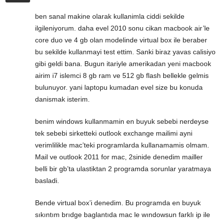
ben sanal makine olarak kullanimla ciddi sekilde
ilgileniyorum. daha evel 2010 sonu cikan macbook air’le
core duo ve 4 gb olan modelinde virtual box ile beraber
bu sekilde kullanmayi test ettim. Sanki biraz yavas calisiyo
gibi geldi bana. Bugun itariyle amerikadan yeni macbook
airim i7 islemci 8 gb ram ve 512 gb flash bellekle gelmis
bulunuyor. yani laptopu kumadan evel size bu konuda
danismak isterim.
benim windows kullanmamin en buyuk sebebi nerdeyse
tek sebebi sirketteki outlook exchange mailimi ayni
verimlilikle mac’teki programlarda kullanamamis olmam.
Mail ve outlook 2011 for mac, 2sinide denedim mailler
belli bir gb’ta ulastiktan 2 programda sorunlar yaratmaya
basladi.
Bende virtual box’i denedim. Bu programda en buyuk
sıkıntım brıdge baglantıda mac le wındowsun farklı ip ile