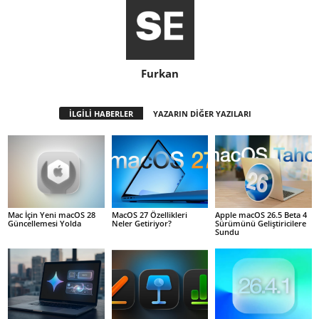
Furkan
İLGİLİ HABERLER
YAZARIN DİĞER YAZILARI
Mac İçin Yeni macOS 28
MacOS 27 Özellikleri
Apple macOS 26.5 Beta 4
Güncellemesi Yolda
Neler Getiriyor?
Sürümünü Geliştiricilere
Sundu