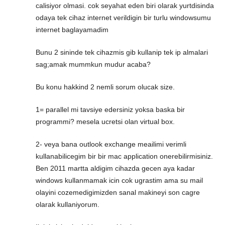
calisiyor olmasi. cok seyahat eden biri olarak yurtdisinda
odaya tek cihaz internet verildigin bir turlu windowsumu
internet baglayamadim
Bunu 2 sininde tek cihazmis gib kullanip tek ip almalari
sag;amak mummkun mudur acaba?
Bu konu hakkind 2 nemli sorum olucak size.
1= parallel mi tavsiye edersiniz yoksa baska bir
programmi? mesela ucretsi olan virtual box.
2- veya bana outlook exchange meailimi verimli
kullanabilicegim bir bir mac application onerebilirmisiniz.
Ben 2011 martta aldigim cihazda gecen aya kadar
windows kullanmamak icin cok ugrastim ama su mail
olayini cozemedigimizden sanal makineyi son cagre
olarak kullaniyorum.