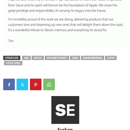
ETİKETLER
ANI
APPLE
IPHONETURKEY
JOBS
REMEMBERING
STEVE
STEVE JOBS
Furkan