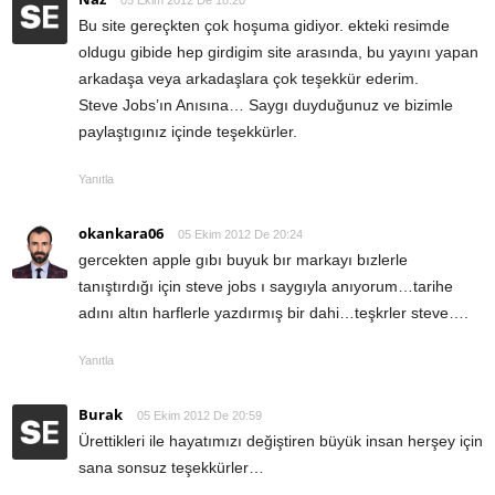
05 Ekim 2012 De 18:20
Bu site gereçkten çok hoşuma gidiyor. ekteki resimde
oldugu gibide hep girdigim site arasında, bu yayını yapan
arkadaşa veya arkadaşlara çok teşekkür ederim.
Steve Jobs’ın Anısına… Saygı duyduğunuz ve bizimle
paylaştıgınız içinde teşekkürler.
Yanıtla
okankara06
05 Ekim 2012 De 20:24
gercekten apple gıbı buyuk bır markayı bızlerle
tanıştırdığı için steve jobs ı saygıyla anıyorum…tarihe
adını altın harflerle yazdırmış bir dahi…teşkrler steve….
Yanıtla
Burak
05 Ekim 2012 De 20:59
Ürettikleri ile hayatımızı değiştiren büyük insan herşey için
sana sonsuz teşekkürler…