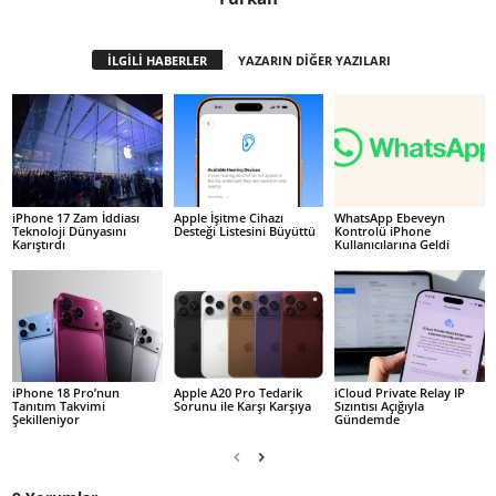
İLGİLİ HABERLER
YAZARIN DİĞER YAZILARI
iPhone 17 Zam İddiası
Apple İşitme Cihazı
WhatsApp Ebeveyn
Teknoloji Dünyasını
Desteği Listesini Büyüttü
Kontrolü iPhone
Karıştırdı
Kullanıcılarına Geldi
iPhone 18 Pro’nun
Apple A20 Pro Tedarik
iCloud Private Relay IP
Tanıtım Takvimi
Sorunu ile Karşı Karşıya
Sızıntısı Açığıyla
Şekilleniyor
Gündemde