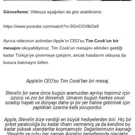
Güncelleme:
Videoya aşağıdan da göz atabilirsiniz:
httpv://www.youtube.com/watch?v=3GnCGVlbOe8
Ayrıca videonun ardından Apple’ın CEO’su
Tim Cook’un bir
mesajını
okuyabiliyoruz. Tim Cook’un mesajını elimden geldiği
kadar Türkçe’ye çevirmeye çalıştım, ancak hatalarım olduysa da
kusura bakmayın lütfen.
Apple’ın CEO’su Tim Cook’tan bir mesaj.
Steve’in bir sene önce bugün aramızdan ayrılışı hepimiz için
üzücü ve zor bir dönemdi. Umarım bugün herkes onun
sıradışı hayatı ve dünyayı daha iyi bir yer haline getirmek için
yaptıkları üzerine kafa yoruyordur.
Apple, Steve’in bize verdiği en büyük hediyelerden biri. Hiç bir
şirket yaratıcılığa bu kadar ilham vermemiş ya da kendine bu
kadar yüksek standartlar koymamıştır. Değerlerimizin kaynağı
Steve’dir ve ruhu her zaman Apple’ın temellerinde olacaktır.