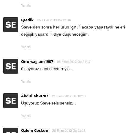
Yanıtla
Fgedik
05 Ekim 2012 De 21:16
Steve den sonra her ürün için, ” acaba yaşasaydı neleri
değişik yapardı ” diye düşüneceğim.
Yanıtla
Onursaglam1907
05 Ekim 2012 De 21:17
özlüyoruz seni steve reyis..
Yanıtla
Abdullah-0707
21 Ekim 2012 De 18:13
Üşüyoruz Steve reis sensiz…
Yanıtla
Ozlem Coskun
28 Ekim 2012 De 11:13