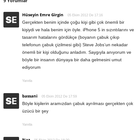
9 Yorumlar
Hüseyin Emre Girgin
05 Ekim 2012 De 17:16
Gerçekten benim içinde çoğu kişi gibi çok önemli bir
kişiydi ve hala benim için öyle. iPhone 5 in sızıntılarını ve
tasarım hatalarını gördükçe (boyanın çabuk çıkıp
telefonun çabuk çizilmesi gibi) Steve Jobs’un nekadar
önemli bir kişi olduğunu anladım. Saygıyla anıyorum ve
böyle bir insanın dünyaya bir daha gelmesini umut
ediyorum
Yanıtla
bassani
05 Ekim 2012 De 17:59
Böyle kişilerin aramızdan çabuk ayrılması gerçekten çok
üzücü bir şey
Yanıtla
Naz