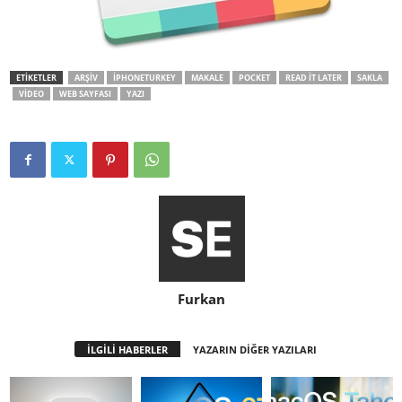
ETİKETLER
ARŞIV
IPHONETURKEY
MAKALE
POCKET
READ IT LATER
SAKLA
VIDEO
WEB SAYFASI
YAZI
Furkan
İLGİLİ HABERLER
YAZARIN DİĞER YAZILARI