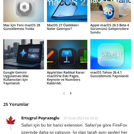
Mac İçin Yeni macOS 28
MacOS 27 Özellikleri
Apple macOS 26.5 Beta 4
Güncellemesi Yolda
Neler Getiriyor?
Sürümünü Geliştiricilere
Sundu
Google Gemini
Apple’dan Radikal Karar:
macOS Tahoe 26.4.1
Uygulaması Mac
macOS’te Eski Pages,
Güncellemesi Yayınlandı
Kullanıcıları İçin
Keynote ve Numbers
Yayınlandı
Kaldırıldı
25 Yorumlar
Ertugrul Poyrazoglu
15 Ocak 2013 De 10:11
Safari için bu bir harici extension. Safari’ye göre FireFox
üzerinde daha iyi çalışıyor. İyi olan tarafı aynı şeyleri her