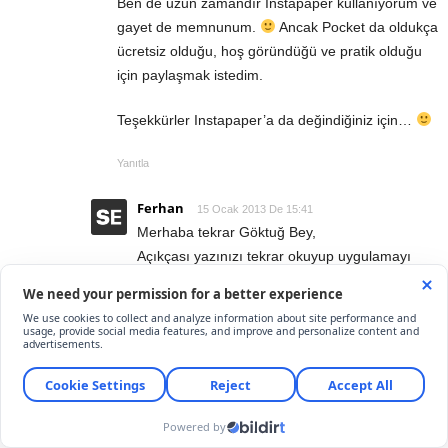
Ben de uzun zamandır Instapaper kullanıyorum ve
gayet de memnunum.
Ancak Pocket da oldukça
ücretsiz olduğu, hoş göründüğü ve pratik olduğu
için paylaşmak istedim.
Teşekkürler Instapaper’a da değindiğiniz için…
Yanıtla
Ferhan
15 Ocak 2013 De 15:41
Merhaba tekrar Göktuğ Bey,
Açıkçası yazınızı tekrar okuyup uygulamayı
indirdim tekrar eski hesabıma bağlanıp
kullandım. Kesinlikle haklısınız sonradan
okumak istediğimiz sayfayı bir kez indirdikten
sonra internet bağlantısı gerekmiyor. Yanlış
yönlendirme ve bilgilendirmem için özür dilerim.
Gayet güzel ve keyifli çalışıyor. Tekrar sizin
sayenizde kullanmaya başladım. Teşekkür
ederim.