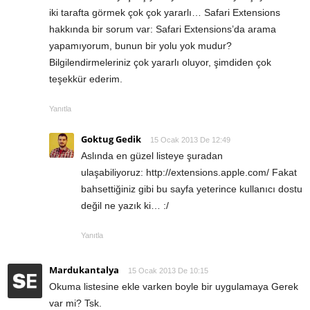
iki tarafta görmek çok çok yararlı… Safari Extensions
hakkında bir sorum var: Safari Extensions’da arama
yapamıyorum, bunun bir yolu yok mudur?
Bilgilendirmeleriniz çok yararlı oluyor, şimdiden çok
teşekkür ederim.
Yanıtla
Goktug Gedik
15 Ocak 2013 De 12:49
Aslında en güzel listeye şuradan
ulaşabiliyoruz: http://extensions.apple.com/ Fakat
bahsettiğiniz gibi bu sayfa yeterince kullanıcı dostu
değil ne yazık ki… :/
Yanıtla
Mardukantalya
15 Ocak 2013 De 10:15
Okuma listesine ekle varken boyle bir uygulamaya Gerek
var mi? Tsk.