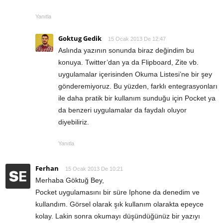
Yanıtla
Goktug Gedik
15 Ocak 2013 De 12:47
Aslında yazının sonunda biraz değindim bu
konuya. Twitter’dan ya da Flipboard, Zite vb.
uygulamalar içerisinden Okuma Listesi’ne bir şey
gönderemiyoruz. Bu yüzden, farklı entegrasyonları
ile daha pratik bir kullanım sunduğu için Pocket ya
da benzeri uygulamalar da faydalı oluyor
diyebiliriz.
Yanıtla
Ferhan
15 Ocak 2013 De 10:21
Merhaba Göktuğ Bey,
Pocket uygulamasını bir süre Iphone da denedim ve
kullandım. Görsel olarak şık kullanım olarakta epeyce
kolay. Lakin sonra okumayı düşündüğünüz bir yazıyı