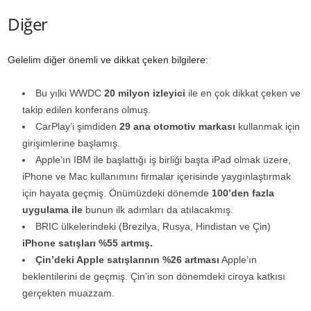
Diğer
Gelelim diğer önemli ve dikkat çeken bilgilere:
Bu yılki WWDC
20 milyon izleyici
ile en çok dikkat çeken ve
takip edilen konferans olmuş.
CarPlay’i şimdiden
29 ana otomotiv markası
kullanmak için
girişimlerine başlamış.
Apple’ın IBM ile başlattığı iş birliği başta iPad olmak üzere,
iPhone ve Mac kullanımını firmalar içerisinde yaygınlaştırmak
için hayata geçmiş. Önümüzdeki dönemde
100’den fazla
uygulama ile
bunun ilk adımları da atılacakmış.
BRIC ülkelerindeki (Brezilya, Rusya, Hindistan ve Çin)
iPhone satışları %55 artmış.
Çin’deki Apple satışlarının %26 artması
Apple’ın
beklentilerini de geçmiş. Çin’in son dönemdeki ciroya katkısı
gerçekten muazzam.