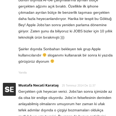
gerçekten ağzımı açık bıraktı. Özellikle ilk iphone
çıkmadan ayrılan bütçe ile benzerlik taşıması gerçekten
daha fazla heyecanlandırıyor. Harika bir tespit bu Göktuğ
Bey! Apple Jobs’tan sonra yeniden parlama dönemine
giriyor. Zaten şunu da biliyoruz ki JOBS bizler için 10 yıllık
teknolojik ürün bırakmıştı:)))
Şairler dışında Sonbaharı bekleyen tek grup Apple
kullanıcılarıdır
sloganımı kullanarak bir sonra ki yazıda
görüşürüz diyorum
Yanıtla
Mustafa Necati Karataş
25 Temmuz 2014 De 11:37
Gerçekten çok heyecan verici. Jobs’tan sonra içimizde az
da olsa bir endişe oluyordu. Jobs’ın felsefesinin derinden
anlayabilmiş olmalarını umuyorum her zaman ki ufak
tefek adımlar dışında o çizgiyi bozmamaları oldukça