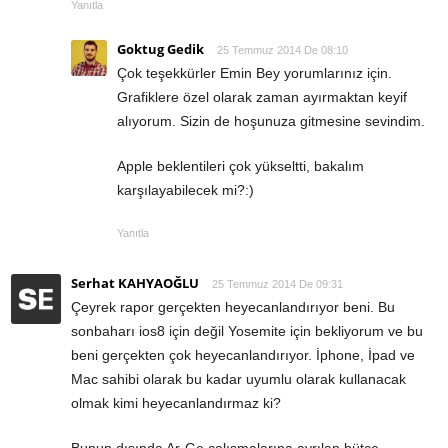
Yanıtla
Goktug Gedik
25 Temmuz 2014 De 08:10
Çok teşekkürler Emin Bey yorumlarınız için.
Grafiklere özel olarak zaman ayırmaktan keyif
alıyorum. Sizin de hoşunuza gitmesine sevindim.
Apple beklentileri çok yükseltti, bakalım
karşılayabilecek mi?:)
Yanıtla
Serhat KAHYAOĞLU
25 Temmuz 2014 De 09:31
Çeyrek rapor gerçekten heyecanlandırıyor beni. Bu
sonbaharı ios8 için değil Yosemite için bekliyorum ve bu
beni gerçekten çok heyecanlandırıyor. İphone, İpad ve
Mac sahibi olarak bu kadar uyumlu olarak kullanacak
olmak kimi heyecanlandırmaz ki?
Bunun dışında Ar-Ge çalışmalarına ayrılan bütçe