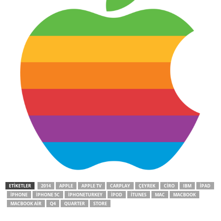
ETİKETLER
2014
APPLE
APPLE TV
CARPLAY
ÇEYREK
CIRO
IBM
IPAD
IPHONE
IPHONE 5C
IPHONETURKEY
IPOD
ITUNES
MAC
MACBOOK
MACBOOK AIR
Q4
QUARTER
STORE