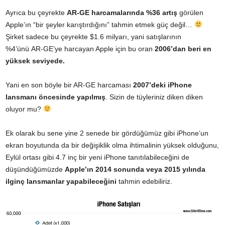
Ayrıca bu çeyrekte
AR-GE harcamalarında %36 artış
görülen
Apple’ın “bir şeyler karıştırdığını” tahmin etmek güç değil…
Şirket sadece bu çeyrekte $1.6 milyarı, yani satışlarının
%4’ünü AR-GE’ye harcayan Apple için bu oran
2006’dan beri en
yüksek seviyede.
Yani en son böyle bir AR-GE harcaması
2007’deki iPhone
lansmanı öncesinde yapılmış
. Sizin de tüyleriniz diken diken
oluyor mu?
Ek olarak bu sene yine 2 senede bir gördüğümüz gibi iPhone’un
ekran boyutunda da bir değişiklik olma ihtimalinin yüksek olduğunu,
Eylül ortası gibi 4.7 inç bir yeni iPhone tanıtılabileceğini de
düşündüğümüzde
Apple’ın 2014 sonunda veya 2015 yılında
ilginç lansmanlar yapabileceğini
tahmin edebiliriz.