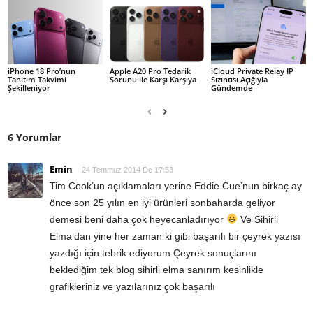
iPhone 18 Pro’nun
Apple A20 Pro Tedarik
iCloud Private Relay IP
Tanıtım Takvimi
Sorunu ile Karşı Karşıya
Sızıntısı Açığıyla
Şekilleniyor
Gündemde
6 Yorumlar
Emin
24 Temmuz 2014 De 17:53
Tim Cook’un açıklamaları yerine Eddie Cue’nun birkaç ay
önce son 25 yılın en iyi ürünleri sonbaharda geliyor
demesi beni daha çok heyecanladırıyor
Ve Sihirli
Elma’dan yine her zaman ki gibi başarılı bir çeyrek yazısı
yazdığı için tebrik ediyorum Çeyrek sonuçlarını
beklediğim tek blog sihirli elma sanırım kesinlikle
grafikleriniz ve yazılarınız çok başarılı