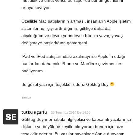
mutluluk ve umut verici. Bu rapor da bunun getirilerini
ortaya koyuyor.
Özellikle Mac satışlarının artması, insanların Apple işletim
sistemlerine ilgiyi arttırdığının, gittikçe daha da
alışıldığının ve deyim yerindeyse bilincin yavaş yavaş
değişmeye başladığınn göstergesi.
iPad ve iPod satışlarındaki azalmayı ise Apple’ın odağı
bunlardan daha çok iPhone ve Mac’lere çevirmesine
bağlıyorum.
Bu güzel yazı için teşekkür ederiz Göktuğ Bey
Yanıtla
tutku ugurlu
25 Temmuz 2014 De 14:55
Göktuğ Bey merhabalar ilgi çekici ve kapsamlı yazılarınızı
dikkatle ve büyük bir keyifle okuyorum bunun için size
teşekkür ederim. Bu yazılar sayesinde Apple dünyasını