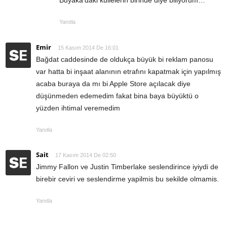
Yanıtla
Emir
15 Kasım 2014 De 16:01
Bağdat caddesinde de oldukça büyük bi reklam panosu
var hatta bi inşaat alanının etrafını kapatmak için yapılmış
acaba buraya da mı bi Apple Store açılacak diye
düşünmeden edemedim fakat bina baya büyüktü o
yüzden ihtimal veremedim
Yanıtla
Sait
17 Kasım 2014 De 02:50
Jimmy Fallon ve Justin Timberlake seslendirince iyiydi de
birebir ceviri ve seslendirme yapilmis bu sekilde olmamis.
Yanıtla