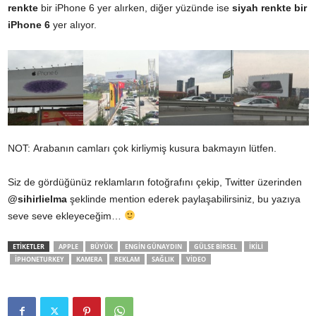
renkte
bir iPhone 6 yer alırken, diğer yüzünde ise
siyah renkte bir
iPhone 6
yer alıyor.
NOT: Arabanın camları çok kirliymiş kusura bakmayın lütfen.
Siz de gördüğünüz reklamların fotoğrafını çekip, Twitter üzerinden
@sihirlielma
şeklinde mention ederek paylaşabilirsiniz, bu yazıya
seve seve ekleyeceğim…
ETİKETLER
APPLE
BÜYÜK
ENGIN GÜNAYDIN
GÜLSE BIRSEL
IKILI
IPHONETURKEY
KAMERA
REKLAM
SAĞLIK
VIDEO