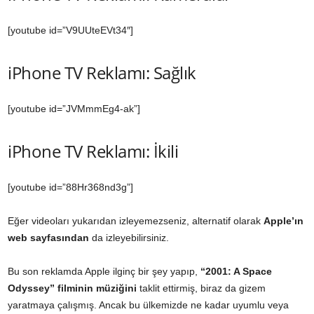
[youtube id=”V9UUteEVt34″]
iPhone TV Reklamı: Sağlık
[youtube id=”JVMmmEg4-ak”]
iPhone TV Reklamı: İkili
[youtube id=”88Hr368nd3g”]
Eğer videoları yukarıdan izleyemezseniz, alternatif olarak
Apple’ın
web sayfasından
da izleyebilirsiniz.
Bu son reklamda Apple ilginç bir şey yapıp,
“2001: A Space
Odyssey” filminin müziğini
taklit ettirmiş, biraz da gizem
yaratmaya çalışmış. Ancak bu ülkemizde ne kadar uyumlu veya