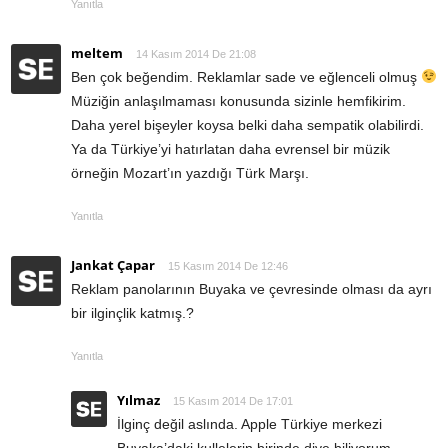
Yanıtla
meltem
14 Kasım 2014 De 21:08
Ben çok beğendim. Reklamlar sade ve eğlenceli olmuş
Müziğin anlaşılmaması konusunda sizinle hemfikirim.
Daha yerel bişeyler koysa belki daha sempatik olabilirdi.
Ya da Türkiye’yi hatırlatan daha evrensel bir müzik
örneğin Mozart’ın yazdığı Türk Marşı.
Yanıtla
Jankat Çapar
15 Kasım 2014 De 12:46
Reklam panolarının Buyaka ve çevresinde olması da ayrı
bir ilginçlik katmış.?
Yanıtla
Yılmaz
15 Kasım 2014 De 17:01
İlginç değil aslında. Apple Türkiye merkezi
Buyaka’daki kullelerin birinde diye biliyorum…