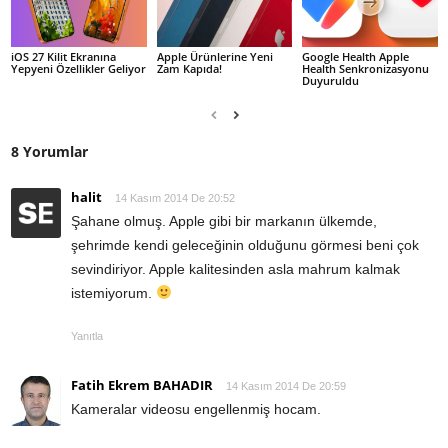
iOS 27 Kilit Ekranına
Apple Ürünlerine Yeni
Google Health Apple
Yepyeni Özellikler Geliyor
Zam Kapıda!
Health Senkronizasyonu
Duyuruldu
8 Yorumlar
halit
14 Kasım 2014 De 20:52
Şahane olmuş. Apple gibi bir markanın ülkemde,
şehrimde kendi geleceğinin olduğunu görmesi beni çok
sevindiriyor. Apple kalitesinden asla mahrum kalmak
istemiyorum.
Yanıtla
Fatih Ekrem BAHADIR
14 Kasım 2014 De 20:59
Kameralar videosu engellenmiş hocam.