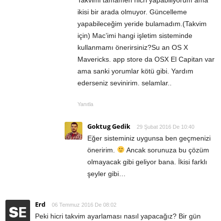
ikisi bir arada olmuyor. Güncelleme
yapabileceğim yeride bulamadım.(Takvim
için) Mac’imi hangi işletim sisteminde
kullanmamı önerirsiniz?Su an OS X
Mavericks. app store da OSX El Capitan var
ama sanki yorumlar kötü gibi. Yardım
ederseniz sevinirim. selamlar..
Yanıtla
Goktug Gedik
29 Şubat 2016 De 10:40
Eğer sisteminiz uygunsa ben geçmenizi
öneririm.
Ancak sorunuza bu çözüm
olmayacak gibi geliyor bana. İkisi farklı
şeyler gibi…
Erd
06 Temmuz 2016 De 08:02
Peki hicri takvim ayarlaması nasıl yapacağız? Bir gün