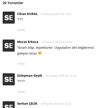
20 Yorumlar
Cihan KURAL
18 Haziran 2015 De 10:55
???
Yanıtla
Murat Erkoca
18 Haziran 2015 De 12:20
Yararlı bilgi, teşekkürler. Uyguladım dini bilgilerimiz
gelişsin biraz
Yanıtla
Süleyman Geyik
18 Haziran 2015 De 15:14
????
Yanıtla
Serkan ÇELİK
18 Haziran 2015 De 16:15