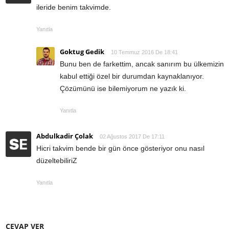
ileride benim takvimde.
Yanıtla
Goktug Gedik
10 Temmuz 2016 De 18:41
Bunu ben de farkettim, ancak sanırım bu ülkemizin
kabul ettiği özel bir durumdan kaynaklanıyor.
Çözümünü ise bilemiyorum ne yazık ki.
Yanıtla
Abdulkadir Çolak
02 Ağustos 2017 De 17:11
Hicri takvim bende bir gün önce gösteriyor onu nasıl
düzeltebiliriZ
Yanıtla
CEVAP VER