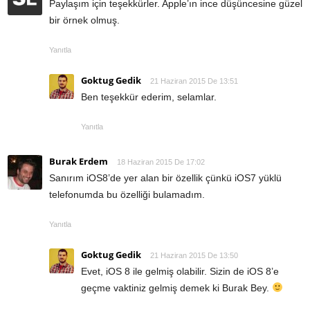
Paylaşım için teşekkürler. Apple’ın ince düşüncesine güzel
bir örnek olmuş.
Yanıtla
Goktug Gedik
21 Haziran 2015 De 13:51
Ben teşekkür ederim, selamlar.
Yanıtla
Burak Erdem
18 Haziran 2015 De 17:02
Sanırım iOS8’de yer alan bir özellik çünkü iOS7 yüklü
telefonumda bu özelliği bulamadım.
Yanıtla
Goktug Gedik
21 Haziran 2015 De 13:50
Evet, iOS 8 ile gelmiş olabilir. Sizin de iOS 8’e
geçme vaktiniz gelmiş demek ki Burak Bey.