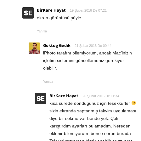
BirKare Hayat
19 Şubat 2016 De 07:21
ekran görüntüsü şöyle
Yanıtla
Goktug Gedik
21 Şubat 2016 De 00:44
iPhoto tarafını bilemiyorum, ancak Mac’inizin
işletim sistemini güncellemeniz gerekiyor
olabilir.
Yanıtla
BirKare Hayat
26 Şubat 2016 De 11:34
kısa sürede döndüğünüz için teşekkürler
sizin ekranda saptanmış takvim uygulaması
diye bir sekme var bende yok. Çok
karıştırdım ayarları bulamadım. Nereden
eklenir bilemiyorum. bence sorun burada.
Takvimi tamamen hicri yapabiliyorum ama