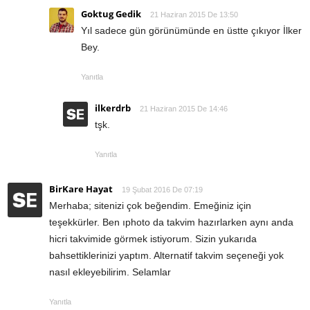
Goktug Gedik
21 Haziran 2015 De 13:50
Yıl sadece gün görünümünde en üstte çıkıyor İlker
Bey.
Yanıtla
ilkerdrb
21 Haziran 2015 De 14:46
tşk.
Yanıtla
BirKare Hayat
19 Şubat 2016 De 07:19
Merhaba; sitenizi çok beğendim. Emeğiniz için
teşekkürler. Ben ıphoto da takvim hazırlarken aynı anda
hicri takvimide görmek istiyorum. Sizin yukarıda
bahsettiklerinizi yaptım. Alternatif takvim seçeneği yok
nasıl ekleyebilirim. Selamlar
Yanıtla