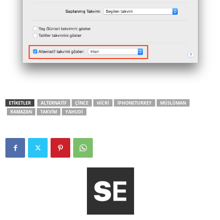
ETİKETLER
ALTERNATIF
ÇINCE
HICRI
IPHONETURKEY
MÜSLÜMAN
RAMAZAN
TAKVIM
YAHUDI