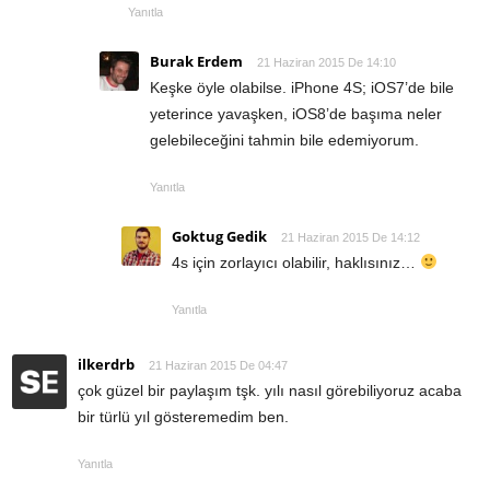
Yanıtla
Burak Erdem
21 Haziran 2015 De 14:10
Keşke öyle olabilse. iPhone 4S; iOS7’de bile
yeterince yavaşken, iOS8’de başıma neler
gelebileceğini tahmin bile edemiyorum.
Yanıtla
Goktug Gedik
21 Haziran 2015 De 14:12
4s için zorlayıcı olabilir, haklısınız…
Yanıtla
ilkerdrb
21 Haziran 2015 De 04:47
çok güzel bir paylaşım tşk. yılı nasıl görebiliyoruz acaba
bir türlü yıl gösteremedim ben.
Yanıtla