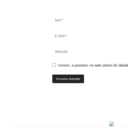
Ismimi, e-postamı ve web sitemi bir dahak