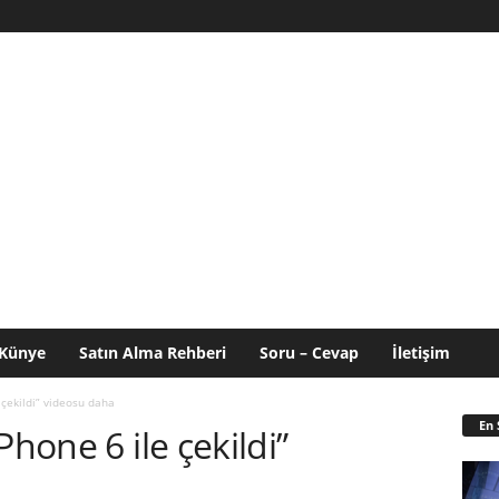
Künye
Satın Alma Rehberi
Soru – Cevap
İletişim
 çekildi” videosu daha
En 
Phone 6 ile çekildi”