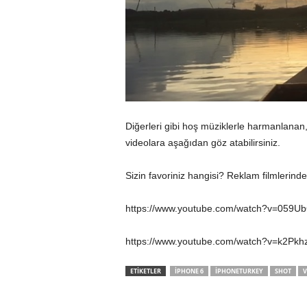
Diğerleri gibi hoş müziklerle harmanlanan,
videolara aşağıdan göz atabilirsiniz.
Sizin favoriniz hangisi? Reklam filmlerind
https://www.youtube.com/watch?v=059U
https://www.youtube.com/watch?v=k2Pk
ETİKETLER
IPHONE 6
IPHONETURKEY
SHOT
V