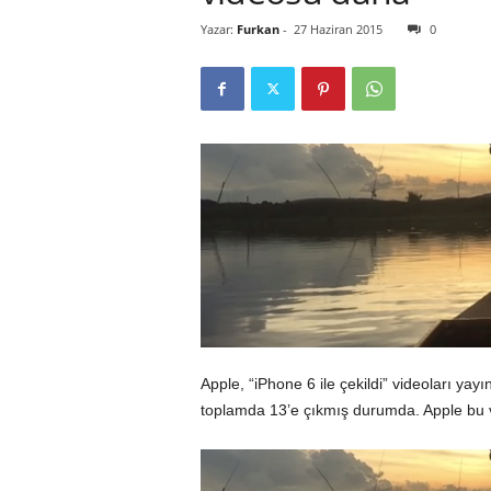
Yazar:
Furkan
-
27 Haziran 2015
0
r
l
i
E
l
m
a
Apple, “iPhone 6 ile çekildi” videoları ya
toplamda 13’e çıkmış durumda. Apple bu vi