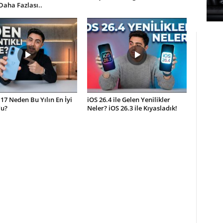
Daha Fazlası..
17 Neden Bu Yılın En İyi
iOS 26.4 ile Gelen Yenilikler
’u?
Neler? iOS 26.3 ile Kıyasladık!