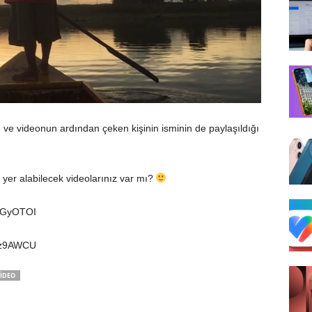
 ve videonun ardından çeken kişinin isminin de paylaşıldığı
e yer alabilecek videolarınız var mı?
bGyOTOI
hz9AWCU
IDEO