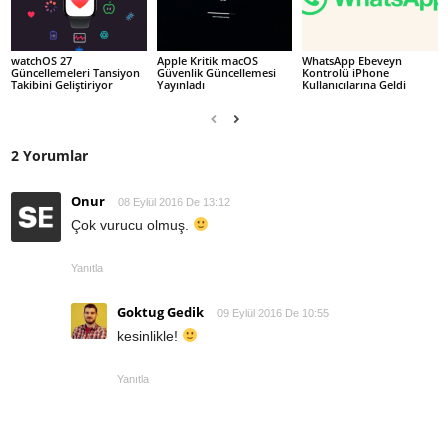
watchOS 27
Apple Kritik macOS
WhatsApp Ebeveyn
Güncellemeleri Tansiyon
Güvenlik Güncellemesi
Kontrolü iPhone
Takibini Geliştiriyor
Yayınladı
Kullanıcılarına Geldi
2 Yorumlar
Onur
08 Eylül 2016 De 13:12
Çok vurucu olmuş.
Yanıtla
Goktug Gedik
09 Eylül 2016 De 10:55
kesinlikle!
Yanıtla