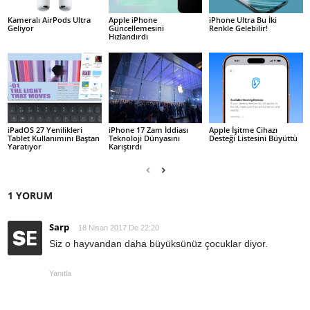
Kameralı AirPods Ultra
Apple iPhone
iPhone Ultra Bu İki
Geliyor
Güncellemesini
Renkle Gelebilir!
Hızlandırdı
iPadOS 27 Yenilikleri
iPhone 17 Zam İddiası
Apple İşitme Cihazı
Tablet Kullanımını Baştan
Teknoloji Dünyasını
Desteği Listesini Büyüttü
Yaratıyor
Karıştırdı
1 YORUM
Sarp
18 Nisan 2017 De 22:20
Siz o hayvandan daha büyüksünüz çocuklar diyor.
Yanıtla