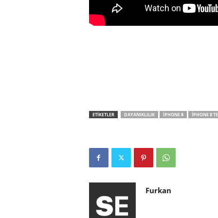
ETİKETLER
DAYANIKLILIK
IPHONE 8
IPHONE 8 TE
Furkan