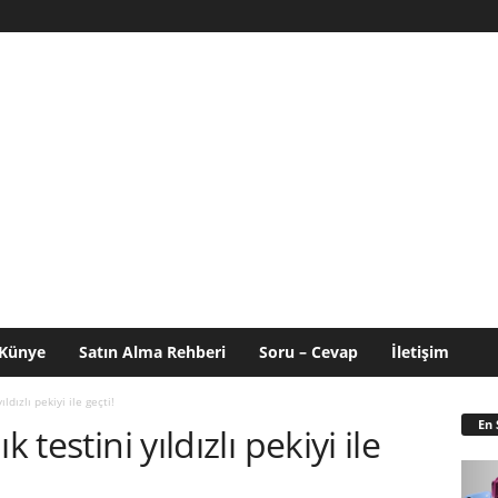
Künye
Satın Alma Rehberi
Soru – Cevap
İletişim
ldızlı pekiyi ile geçti!
En 
 testini yıldızlı pekiyi ile