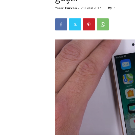
Yazar:
Furkan
-
23 Eylül 2017
1
r
l
i
E
l
m
a