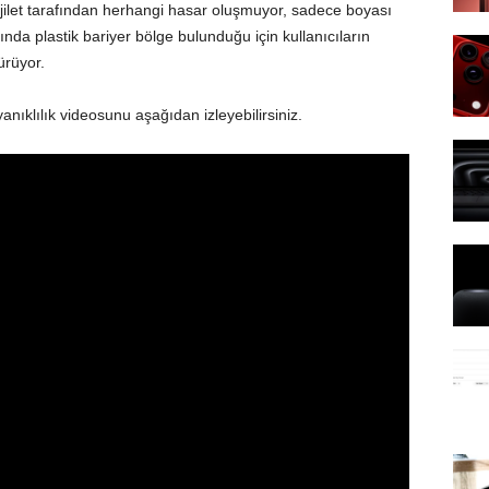
n jilet tarafından herhangi hasar oluşmuyor, sadece boyası
sında plastik bariyer bölge bulunduğu için kullanıcıların
ürüyor.
ıklılık videosunu aşağıdan izleyebilirsiniz.