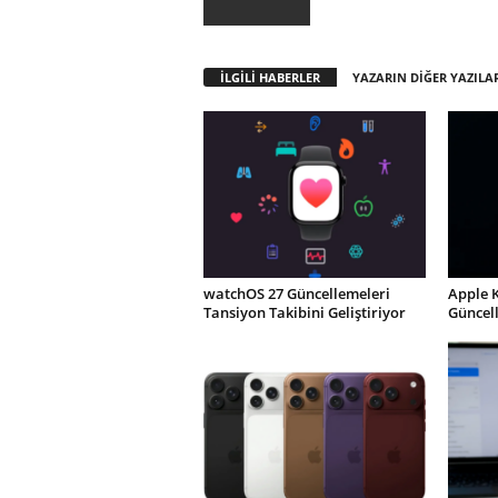
İLGİLİ HABERLER
YAZARIN DİĞER YAZILA
watchOS 27 Güncellemeleri
Apple 
Tansiyon Takibini Geliştiriyor
Güncel