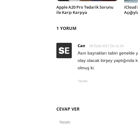
Apple A20 Pro Tedarik Sorunu
iCloud 
ile Karşı Karşıya
Açığıy
1 YORUM
Can
26 Eylül 2017 De 11:34
Asın bayrakları tabiri genelde
olay olacak birşey yaptığında k
olmuş ki.
Yanıtla
CEVAP VER