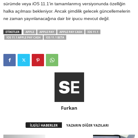
sürümde veya iOS 11.1’in tamamlanmış versiyonunda özelliğin
halka açılması bekleniyor. Ancak şimdilik gelecek güncellemelerin
ne zaman yayınlanacağına dair bir ipucu mevcut değil.
ETİKETLER
APPLE
APPLE PAY
APPLE PAY CASH
IOS 11.1
IOS 11.1 APPLE PAY CASH
IOS 11.1 BETA
Furkan
İLGİLİ HABERLER
YAZARIN DİĞER YAZILARI