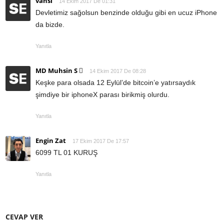
vahsi
14 Ekim 2017 De 01:31
Devletimiz sağolsun benzinde olduğu gibi en ucuz iPhone
da bizde.
Yanıtla
MD Muhsin S 
14 Ekim 2017 De 08:28
Keşke para olsada 12 Eylül’de bitcoin’e yatırsaydık
şimdiye bir iphoneX parası birikmiş olurdu.
Yanıtla
Engin Zat
17 Ekim 2017 De 17:57
6099 TL 01 KURUŞ
Yanıtla
CEVAP VER