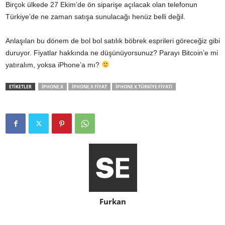
Birçok ülkede 27 Ekim’de ön siparişe açılacak olan telefonun
Türkiye’de ne zaman satışa sunulacağı henüz belli değil.
Anlaşılan bu dönem de bol bol satılık böbrek esprileri göreceğiz gibi
duruyor. Fiyatlar hakkında ne düşünüyorsunuz? Parayı Bitcoin’e mi
yatıralım, yoksa iPhone’a mı?
ETİKETLER
IPHONE X
IPHONE X FIYAT
IPHONE X TÜRKIYE FIYATI
Furkan