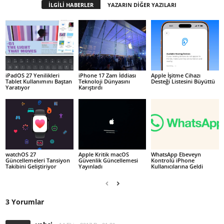
İLGİLİ HABERLER
YAZARIN DİĞER YAZILARI
iPadOS 27 Yenilikleri
iPhone 17 Zam İddiası
Apple İşitme Cihazı
Tablet Kullanımını Baştan
Teknoloji Dünyasını
Desteği Listesini Büyüttü
Yaratıyor
Karıştırdı
watchOS 27
Apple Kritik macOS
WhatsApp Ebeveyn
Güncellemeleri Tansiyon
Güvenlik Güncellemesi
Kontrolü iPhone
Takibini Geliştiriyor
Yayınladı
Kullanıcılarına Geldi
3 Yorumlar