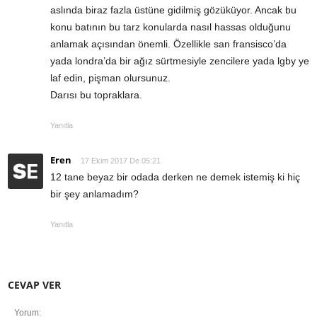
aslında biraz fazla üstüne gidilmiş gözüküyor. Ancak bu
konu batının bu tarz konularda nasıl hassas olduğunu
anlamak açısından önemli. Özellikle san fransisco’da
yada londra’da bir ağız sürtmesiyle zencilere yada lgby ye
laf edin, pişman olursunuz.
Darısı bu topraklara.
Yanıtla
Eren
17 Ekim 2017 De 05:21
12 tane beyaz bir odada derken ne demek istemiş ki hiç
bir şey anlamadım?
Yanıtla
CEVAP VER