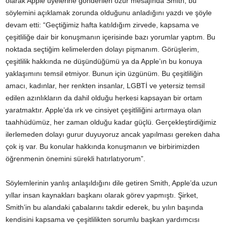
olarak Apple üyelerine gönderilen özür mesajında Smith, bu
söylemini açıklamak zorunda olduğunu anladığını yazdı ve şöyle
devam etti: “Geçtiğimiz hafta katıldığım zirvede, kapsama ve
çeşitliliğe dair bir konuşmanın içerisinde bazı yorumlar yaptım. Bu
noktada seçtiğim kelimelerden dolayı pişmanım. Görüşlerim,
çeşitlilik hakkında ne düşündüğümü ya da Apple’ın bu konuya
yaklaşımını temsil etmiyor. Bunun için üzgünüm. Bu çeşitliliğin
amacı, kadınlar, her renkten insanlar, LGBTİ ve yetersiz temsil
edilen azınlıkların da dahil olduğu herkesi kapsayan bir ortam
yaratmaktır. Apple’da ırk ve cinsiyet çeşitliliğini artırmaya olan
taahhüdümüz, her zaman olduğu kadar güçlü. Gerçekleştirdiğimiz
ilerlemeden dolayı gurur duyuyoruz ancak yapılması gereken daha
çok iş var. Bu konular hakkında konuşmanın ve birbirimizden
öğrenmenin önemini sürekli hatırlatıyorum”.
Söylemlerinin yanlış anlaşıldığını dile getiren Smith, Apple’da uzun
yıllar insan kaynakları başkanı olarak görev yapmıştı. Şirket,
Smith’in bu alandaki çabalarını takdir ederek, bu yılın başında
kendisini kapsama ve çeşitlilikten sorumlu başkan yardımcısı