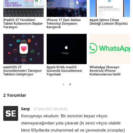
iPadOS 27 Yenilikleri
iPhone 17 Zam İddiası
Apple İşitme Cihazı
Tablet Kullanımını Baştan
Teknoloji Dünyasını
Desteği Listesini Büyüttü
Yaratıyor
Karıştırdı
watchOS 27
Apple Kritik macOS
WhatsApp Ebeveyn
Güncellemeleri Tansiyon
Güvenlik Güncellemesi
Kontrolü iPhone
Takibini Geliştiriyor
Yayınladı
Kullanıcılarına Geldi
2 Yorumlar
Sarp
17 Ekim 2017 De 00:16
Konuşmayı okudum. Bir zencinin beyaz ırkçısı
olamayacağından yola çıkarak (ki zenci ırkçısı olabilir
bknz 60yıllarda muhammed ali ve çevresinde zırzoplar)