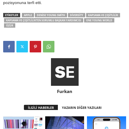
pozisyonuna terfi etti.
ETİKETLER
APPLE
DENISE YOUNG SMITH
DIVERSITY
KAPSAMA VE ÇEŞITLILIK
KAPSAMA VE ÇEŞITLILIKTEN SORUMLU BAŞKAN YARDIMCISI
ONE YOUNG WORLD
ÖZÜR
Furkan
İLGİLİ HABERLER
YAZARIN DİĞER YAZILARI