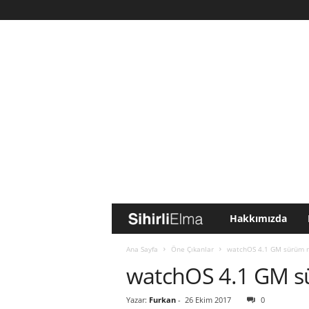
Hakkımızda
S
i
Ana Sayfa
Öne Çıkanlar
watchOS 4.1 GM sürüm not
watchOS 4.1 GM sür
h
Yazar:
Furkan
-
26 Ekim 2017
0
i