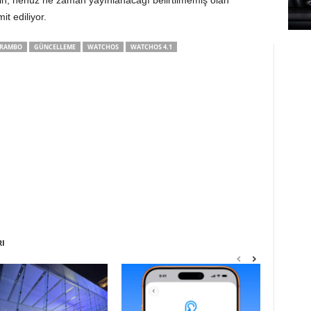
iğin, henüz ne zaman yayınlanacağı belirtilmemiş olan
t ediliyor.
 RAMBO
GÜNCELLEME
WATCHOS
WATCHOS 4.1
RI