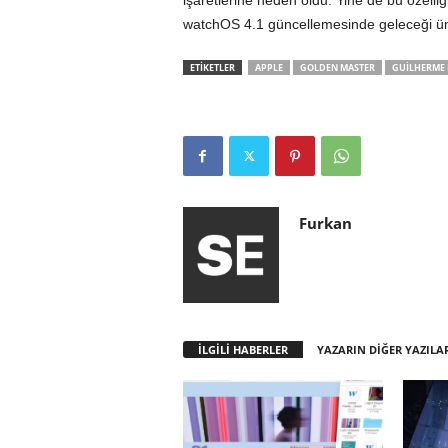
işaretlerine neden oldu. Yine de bu özell
watchOS 4.1 güncellemesinde geleceği ümi
ETİKETLER
APPLE
GOLDEN MASTER
GUILHERME
Furkan
İLGİLİ HABERLER
YAZARIN DİĞER YAZILA