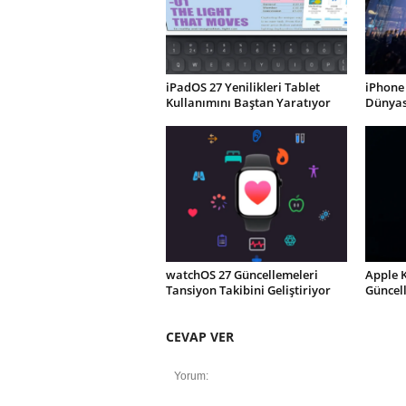
iPadOS 27 Yenilikleri Tablet
iPhone 
Kullanımını Baştan Yaratıyor
Dünyası
watchOS 27 Güncellemeleri
Apple 
Tansiyon Takibini Geliştiriyor
Güncel
CEVAP VER