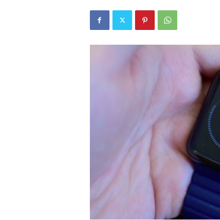
r
l
i
E
l
m
a