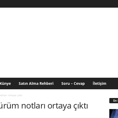
Künye
Satın Alma Rehberi
Soru – Cevap
İletişim
ları ortaya çıktı
En 
üm notları ortaya çıktı