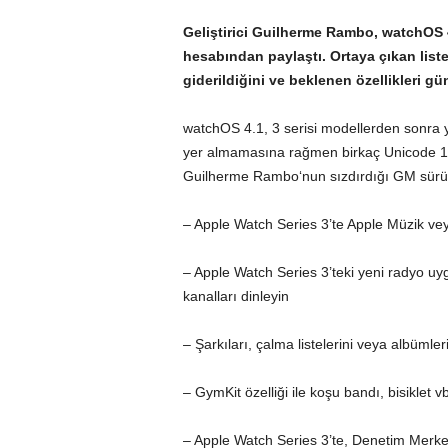
Geliştirici Guilherme Rambo, watchOS 
hesabından paylaştı. Ortaya çıkan list
giderildiğini ve beklenen özellikleri gü
watchOS 4.1, 3 serisi modellerden sonra y
yer almamasına rağmen birkaç Unicode 10 em
Guilherme Rambo
‘nun sızdırdığı GM sürü
– Apple Watch Series 3’te Apple Müzik veya
– Apple Watch Series 3’teki yeni radyo uy
kanalları dinleyin
– Şarkıları, çalma listelerini veya albümleri
– GymKit özelliği ile koşu bandı, bisiklet v
– Apple Watch Series 3’te, Denetim Merkez