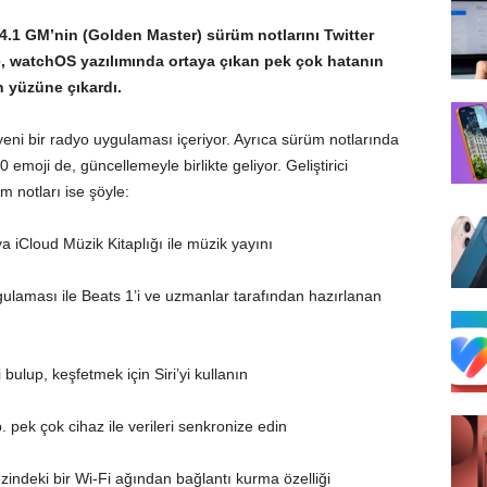
4.1 GM’nin (Golden Master) sürüm notlarını Twitter
e, watchOS yazılımında ortaya çıkan pek çok hatanın
n yüzüne çıkardı.
eni bir radyo uygulaması içeriyor. Ayrıca sürüm notlarında
oji de, güncellemeyle birlikte geliyor. Geliştirici
m notları ise şöyle:
 iCloud Müzik Kitaplığı ile müzik yayını
gulaması ile Beats 1’i ve uzmanlar tarafından hazırlanan
 bulup, keşfetmek için Siri’yi kullanın
b. pek çok cihaz ile verileri senkronize edin
indeki bir Wi-Fi ağından bağlantı kurma özelliği